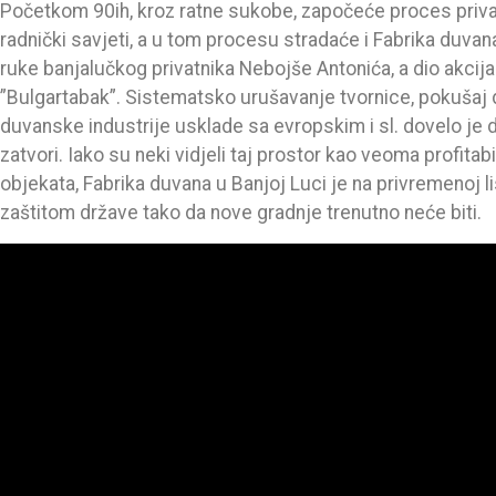
Početkom 90ih, kroz ratne sukobe, započeće proces priva
radnički savjeti, a u tom procesu stradaće i Fabrika duvan
ruke banjalučkog privatnika Nebojše Antonića, a dio akcij
”Bulgartabak”. Sistematsko urušavanje tvornice, pokušaj
duvanske industrije usklade sa evropskim i sl. dovelo je 
zatvori. Iako su neki vidjeli taj prostor kao veoma profita
objekata, Fabrika duvana u Banjoj Luci je na privremenoj 
zaštitom države tako da nove gradnje trenutno neće biti.