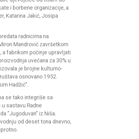
kate i borbene organizacije, a
r, Katarina Jakić, Josipa
predata radnicima na
 i Miron Mandrović završetkom
, a fabrikom počinje upravljati
a proizvodnja uvećana za 30% u
zovala je brojne kulturno-
 društava osnovano 1952.
sim Hadžić”.
a se tako integriše sa
e u sastavu Radne
da ”Jugoduvan” iz Niša.
izvodnju od deset tona dnevno,
uprotno.