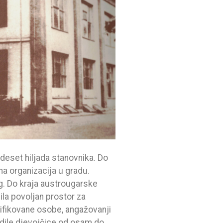
 deset hiljada stanovnika. Do
na organizacija u gradu.
. Do kraja austrougarske
ila povoljan prostor za
alifikovane osobe, angažovanji
radile djevojčice od osam do