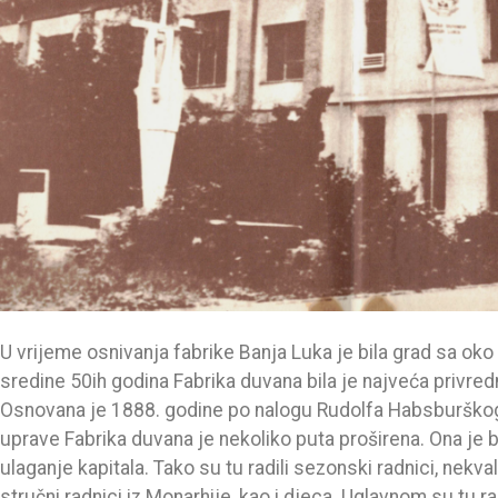
U vrijeme osnivanja fabrike Banja Luka je bila grad sa oko
sredine 50ih godina Fabrika duvana bila je najveća privred
Osnovana je 1888. godine po nalogu Rudolfa Habsburškog
uprave Fabrika duvana je nekoliko puta proširena. Ona je b
ulaganje kapitala. Tako su tu radili sezonski radnici, nekv
stručni radnici iz Monarhije, kao i djeca. Uglavnom su tu 