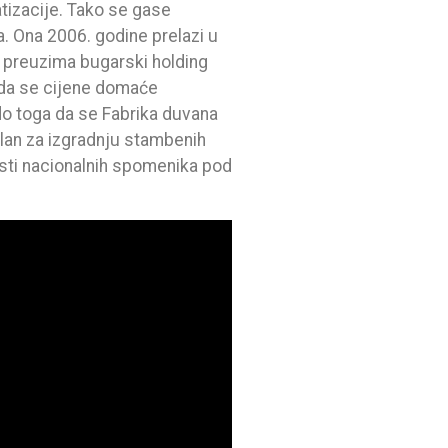
tizacije. Tako se gase
a. Ona 2006. godine prelazi u
a preuzima bugarski holding
 da se cijene domaće
do toga da se Fabrika duvana
bilan za izgradnju stambenih
listi nacionalnih spomenika pod