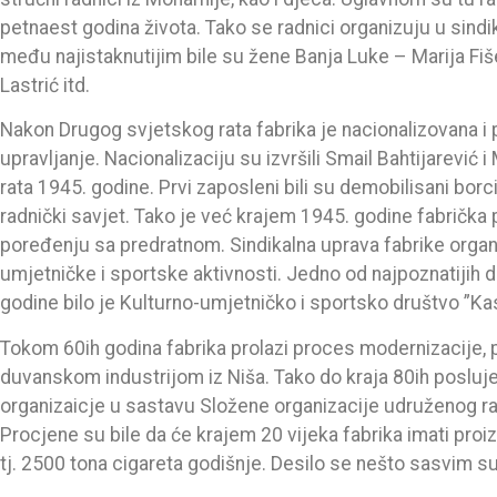
petnaest godina života. Tako se radnici organizuju u sindi
među najistaknutijim bile su žene Banja Luke – Marija Fiše
Lastrić itd.
Nakon Drugog svjetskog rata fabrika je nacionalizovana i 
upravljanje. Nacionalizaciju su izvršili Smail Bahtijarević
rata 1945. godine. Prvi zaposleni bili su demobilisani borci
radnički savjet. Tako je već krajem 1945. godine fabričk
poređenju sa predratnom. Sindikalna uprava fabrike organi
umjetničke i sportske aktivnosti. Jedno od najpoznatijih
godine bilo je Kulturno-umjetničko i sportsko društvo ”Ka
Tokom 60ih godina fabrika prolazi proces modernizacije, p
duvanskom industrijom iz Niša. Tako do kraja 80ih posluj
organizaicje u sastavu Složene organizacije udruženog ra
Procjene su bile da će krajem 20 vijeka fabrika imati pro
tj. 2500 tona cigareta godišnje. Desilo se nešto sasvim s