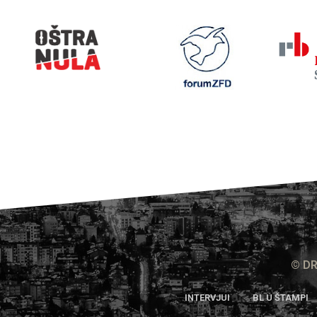
© DR
INTERVJUI
BL U ŠTAMPI