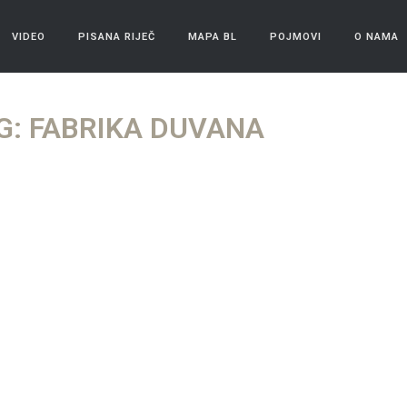
VIDEO
PISANA RIJEČ
MAPA BL
POJMOVI
O NAMA
G: FABRIKA DUVANA