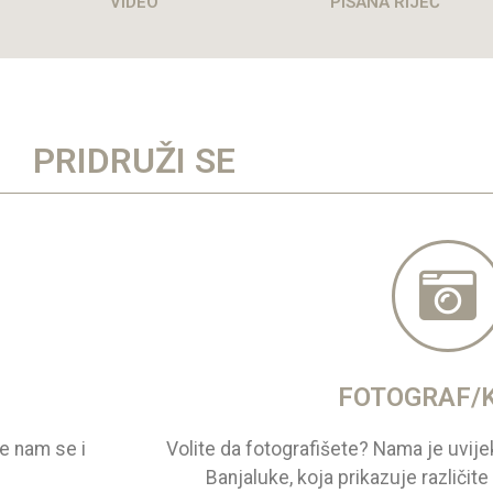
VIDEO
PISANA RIJEČ
PRIDRUŽI SE
FOTOGRAF/
te nam se i
Volite da fotografišete? Nama je uvije
Banjaluke, koja prikazuje različit