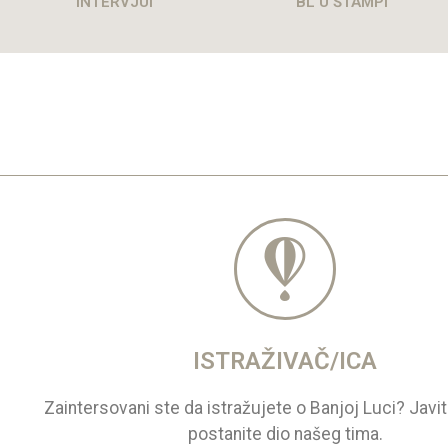
INTERVJUI
BL U ŠTAMPI
ISTRAŽIVAČ/ICA
Zaintersovani ste da istražujete o Banjoj Luci? Javi
postanite dio našeg tima.