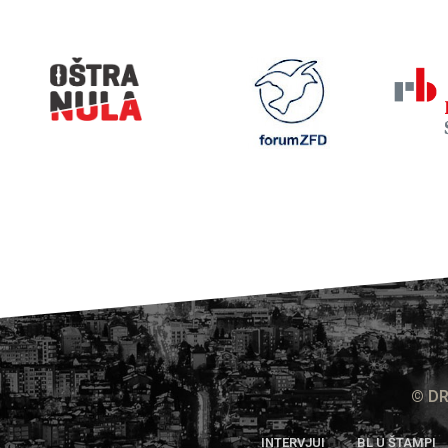
© DR
INTERVJUI
BL U ŠTAMPI