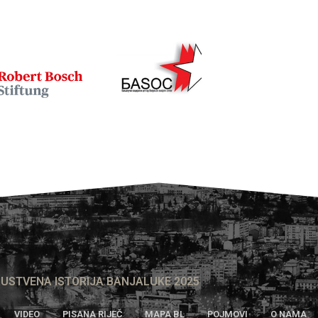
USTVENA ISTORIJA BANJALUKE 2025
VIDEO
PISANA RIJEČ
MAPA BL
POJMOVI
O NAMA