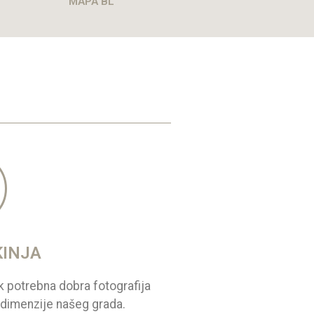
MAPA BL
KINJA
k potrebna dobra fotografija
e dimenzije našeg grada.