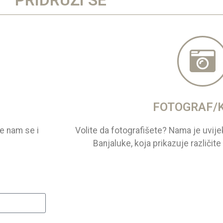
PRIDRUŽI SE
FOTOGRAF/
te nam se i
Volite da fotografišete? Nama je uvije
Banjaluke, koja prikazuje različit