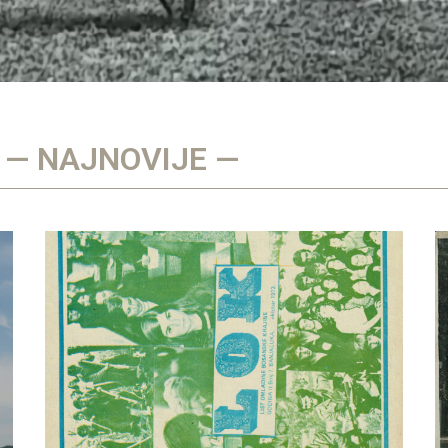
— NAJNOVIJE —