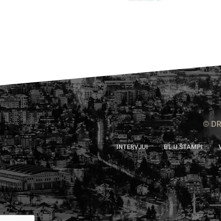
© DR
INTERVJUI
BL U ŠTAMPI