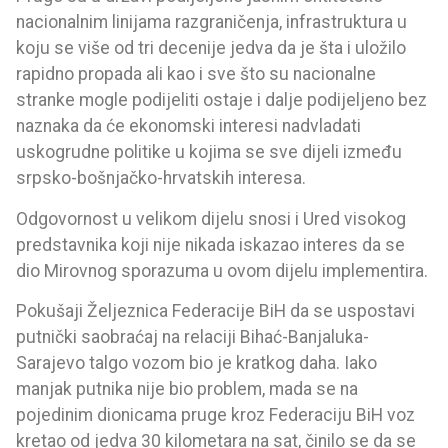
nacionalnim linijama razgraničenja, infrastruktura u
koju se više od tri decenije jedva da je šta i uložilo
rapidno propada ali kao i sve što su nacionalne
stranke mogle podijeliti ostaje i dalje podijeljeno bez
naznaka da će ekonomski interesi nadvladati
uskogrudne politike u kojima se sve dijeli između
srpsko-bošnjačko-hrvatskih interesa.
Odgovornost u velikom dijelu snosi i Ured visokog
predstavnika koji nije nikada iskazao interes da se
dio Mirovnog sporazuma u ovom dijelu implementira.
Pokušaji Željeznica Federacije BiH da se uspostavi
putnički saobraćaj na relaciji Bihać-Banjaluka-
Sarajevo talgo vozom bio je kratkog daha. Iako
manjak putnika nije bio problem, mada se na
pojedinim dionicama pruge kroz Federaciju BiH voz
kretao od jedva 30 kilometara na sat, činilo se da se