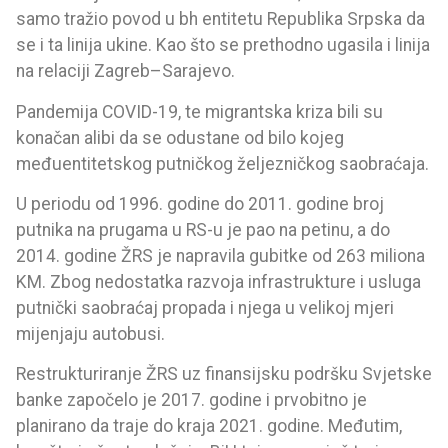
samo tražio povod u bh entitetu Republika Srpska da
se i ta linija ukine. Kao što se prethodno ugasila i linija
na relaciji Zagreb–Sarajevo.
Pandemija COVID-19, te migrantska kriza bili su
konačan alibi da se odustane od bilo kojeg
međuentitetskog putničkog željezničkog saobraćaja.
U periodu od 1996. godine do 2011. godine broj
putnika na prugama u RS-u je pao na petinu, a do
2014. godine ŽRS je napravila gubitke od 263 miliona
KM. Zbog nedostatka razvoja infrastrukture i usluga
putnički saobraćaj propada i njega u velikoj mjeri
mijenjaju autobusi.
Restrukturiranje ŽRS uz finansijsku podršku Svjetske
banke započelo je 2017. godine i prvobitno je
planirano da traje do kraja 2021. godine. Međutim,