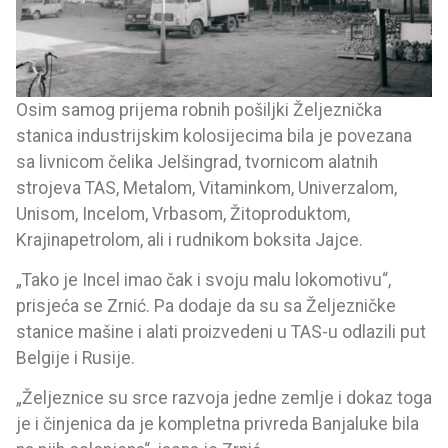
Osim samog prijema robnih pošiljki Željeznička
stanica industrijskim kolosijecima bila je povezana
sa livnicom čelika Jelšingrad, tvornicom alatnih
strojeva TAS, Metalom, Vitaminkom, Univerzalom,
Unisom, Incelom, Vrbasom, Žitoproduktom,
Krajinapetrolom, ali i rudnikom boksita Jajce.
„Tako je Incel imao čak i svoju malu lokomotivu“,
prisjeća se Zrnić. Pa dodaje da su sa Željezničke
stanice mašine i alati proizvedeni u TAS-u odlazili put
Belgije i Rusije.
„Željeznice su srce razvoja jedne zemlje i dokaz toga
je i činjenica da je kompletna privreda Banjaluke bila