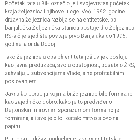
Početak rata u BiH označio je i svojevrstan početak
kraja željeznica i njihove uloge. Već 1992. godine
državna željeznica razbija se na entitetske, pa
banjalučka Željeznička stanica postaje dio Željeznica
RS-a čije sjedište postaje prvo Banjaluka do 1996.
godine, a onda Doboj.
Iako željeznice u oba bh entiteta još uvijek posluju
kao javna preduzeća, svoju opstojnost, posebno ŽRS,
zahvaljuju subvencijama Vlade, a ne profitabilnim
poslovanjem.
Javna korporacija kojima bi željeznice bile formirane
kao zajedničko dobro, kako je to predviđeno
Dejtonskim mirovnim sporazumom formalno je
formirana, ali sve je bilo i ostalo mrtvo slovo na
papiru.
Pruge su u državi podijeljene jasnim entitetsko-