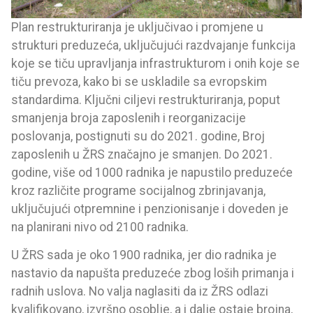
Plan restrukturiranja je uključivao i promjene u
strukturi preduzeća, uključujući razdvajanje funkcija
koje se tiču upravljanja infrastrukturom i onih koje se
tiču prevoza, kako bi se uskladile sa evropskim
standardima. Ključni ciljevi restrukturiranja, poput
smanjenja broja zaposlenih i reorganizacije
poslovanja, postignuti su do 2021. godine, Broj
zaposlenih u ŽRS značajno je smanjen. Do 2021.
godine, više od 1000 radnika je napustilo preduzeće
kroz različite programe socijalnog zbrinjavanja,
uključujući otpremnine i penzionisanje i doveden je
na planirani nivo od 2100 radnika.
U ŽRS sada je oko 1900 radnika, jer dio radnika je
nastavio da napušta preduzeće zbog loših primanja i
radnih uslova. No valja naglasiti da iz ŽRS odlazi
kvalifikovano, izvršno osoblje, a i dalje ostaje brojna,