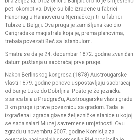
bila željezna. U ložionici u Banjaluci bilo je smješteno
pet lokomotiva. Dvije su bile izrađene u fabrici
Hanomag u Hannoveru u Njemačkoj i tri u fabrici
Tubize u Belgiji. Ova pruga je zamišljena kao dio
Carigradske magistrale koja je, prema planovima,
trebala povezati Beč sa Istanbulom.
Smatra se da je 24. decembar 1872. godine zvaničan
datum puštanja u saobraćaj prve pruge.
Nakon Berlinskog kongresa (1878) Austrougarske
vlasti 1879. godine ponovo uspostavljaju saobraćaj
od Banje Luke do Dobrljina. Pošto je željeznička
stanica bila u Predgrađu, Austrougarske vlasti grade
3 km pruge i prave poveznicu sa gradom. Tada je
izgrađena i zgrada glavne željezničke stanice u kojoj
se sada nalazi Muzej savremene umjetnosti. Ovu
zgradu u novembru 2007. godine Komisija za
očuvanje nacionalnih spomenika BiH proglasila je