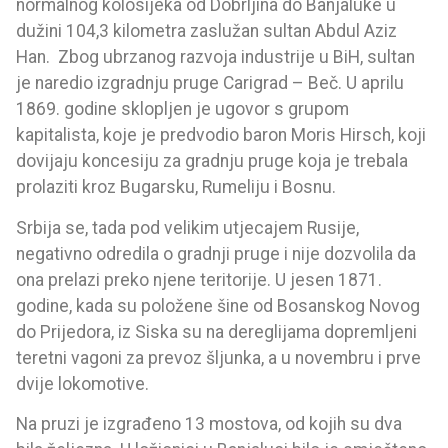
normalnog kolosijeka od Dobrljina do Banjaluke u
dužini 104,3 kilometra zaslužan sultan Abdul Aziz
Han. Zbog ubrzanog razvoja industrije u BiH, sultan
je naredio izgradnju pruge Carigrad – Beč. U aprilu
1869. godine sklopljen je ugovor s grupom
kapitalista, koje je predvodio baron Moris Hirsch, koji
dovijaju koncesiju za gradnju pruge koja je trebala
prolaziti kroz Bugarsku, Rumeliju i Bosnu.
Srbija se, tada pod velikim utjecajem Rusije,
negativno odredila o gradnji pruge i nije dozvolila da
ona prelazi preko njene teritorije. U jesen 1871.
godine, kada su položene šine od Bosanskog Novog
do Prijedora, iz Siska su na dereglijama dopremljeni
teretni vagoni za prevoz šljunka, a u novembru i prve
dvije lokomotive.
Na pruzi je izgrađeno 13 mostova, od kojih su dva