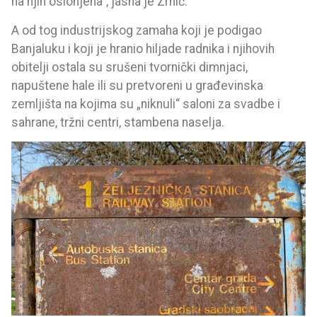
na njih oslonjena“, jasna je Zrnić.
A od tog industrijskog zamaha koji je podigao
Banjaluku i koji je hranio hiljade radnika i njihovih
obitelji ostala su srušeni tvornički dimnjaci,
napuštene hale ili su pretvoreni u građevinska
zemljišta na kojima su „niknuli“ saloni za svadbe i
sahrane, tržni centri, stambena naselja.