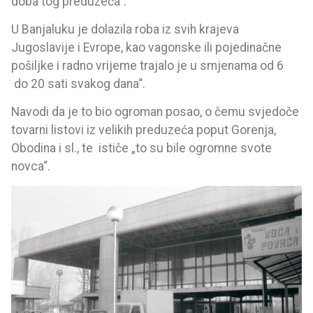
doba tog preduzeća“.
U Banjaluku je dolazila roba iz svih krajeva
Jugoslavije i Evrope, kao vagonske ili pojedinačne
pošiljke i radno vrijeme trajalo je u smjenama od 6
do 20 sati svakog dana“.
Navodi da je to bio ogroman posao, o čemu svjedoče
tovarni listovi iz velikih preduzeća poput Gorenja,
Obodina i sl., te ističe „to su bile ogromne svote
novca“.