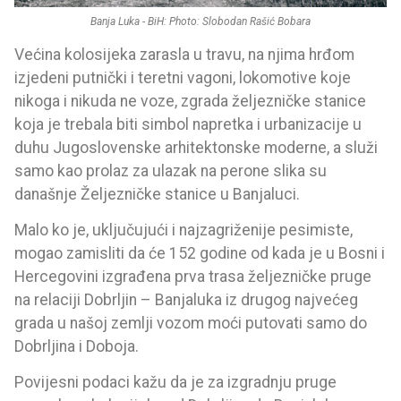
Banja Luka - BiH: Photo: Slobodan Rašić Bobara
Većina kolosijeka zarasla u travu, na njima hrđom
izjedeni putnički i teretni vagoni, lokomotive koje
nikoga i nikuda ne voze, zgrada željezničke stanice
koja je trebala biti simbol napretka i urbanizacije u
duhu Jugoslovenske arhitektonske moderne, a služi
samo kao prolaz za ulazak na perone slika su
današnje Željezničke stanice u Banjaluci.
Malo ko je, uključujući i najzagriženije pesimiste,
mogao zamisliti da će 152 godine od kada je u Bosni i
Hercegovini izgrađena prva trasa željezničke pruge
na relaciji Dobrljin – Banjaluka iz drugog najvećeg
grada u našoj zemlji vozom moći putovati samo do
Dobrljina i Doboja.
Povijesni podaci kažu da je za izgradnju pruge