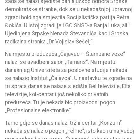
sada se nalazi sjedište banjalučkog odbora Srpske
demokratske stranke, dok se u nekadašnjoj upravnoj
zgradi holdinga smjestila Socijalistička partija Petra
Đokića. U istoj zgradi je i GO SNSD-a Banja Luka, ali i
Ujedinjena Srpske Nenada Stevandića, kao i Srpska
radikalna stranka „Dr Vojislav Šešelj“.
Na mjestu preduzeća „Čajavec – Štampane veze“
nalazi se svadbeni salon „Tamaris“. Na mjestu
današnjeg Univerziteta za poslovne studije nekada
se nalazio Institut „Čajavca“. U nastavku te zgrade na
tri sprata danas se nalaze sjedišta Bel televizije, Elta
televizije, kol-centar i još nekoliko privatnih
preduzeća. Tu je nekada bio proizvodni pogon
„Profesionalne elektronike“.
Tamo gdje se danas nalazi tržni centar „Konzum“
nekada se nalazio pogon „Felme“, isto kao i u najvećoj