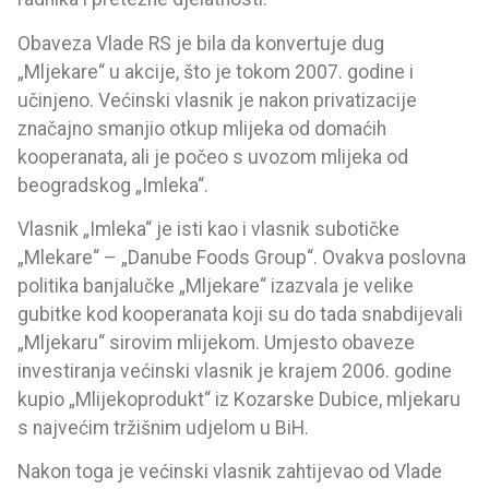
Obaveza Vlade RS je bila da konvertuje dug
„Mljekare“ u akcije, što je tokom 2007. godine i
učinjeno. Većinski vlasnik je nakon privatizacije
značajno smanjio otkup mlijeka od domaćih
kooperanata, ali je počeo s uvozom mlijeka od
beogradskog „Imleka“.
Vlasnik „Imleka“ je isti kao i vlasnik subotičke
„Mlekare“ – „Danube Foods Group“. Ovakva poslovna
politika banjalučke „Mljekare“ izazvala je velike
gubitke kod kooperanata koji su do tada snabdijevali
„Mljekaru“ sirovim mlijekom. Umjesto obaveze
investiranja većinski vlasnik je krajem 2006. godine
kupio „Mlijekoprodukt“ iz Kozarske Dubice, mljekaru
s najvećim tržišnim udjelom u BiH.
Nakon toga je većinski vlasnik zahtijevao od Vlade