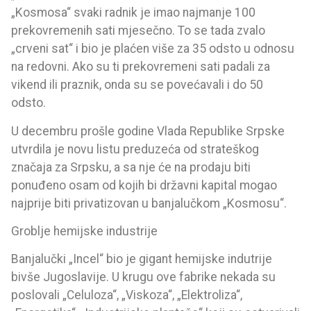
„Kosmosa“ svaki radnik je imao najmanje 100
prekovremenih sati mjesečno. To se tada zvalo
„crveni sat“ i bio je plaćen više za 35 odsto u odnosu
na redovni. Ako su ti prekovremeni sati padali za
vikend ili praznik, onda su se povećavali i do 50
odsto.
U decembru prošle godine Vlada Republike Srpske
utvrdila je novu listu preduzeća od strateškog
značaja za Srpsku, a sa nje će na prodaju biti
ponuđeno osam od kojih bi državni kapital mogao
najprije biti privatizovan u banjalučkom „Kosmosu“.
Groblje hemijske industrije
Banjalučki „Incel“ bio je gigant hemijske indutrije
bivše Jugoslavije. U krugu ove fabrike nekada su
poslovali „Celuloza“, „Viskoza“, „Elektroliza“,