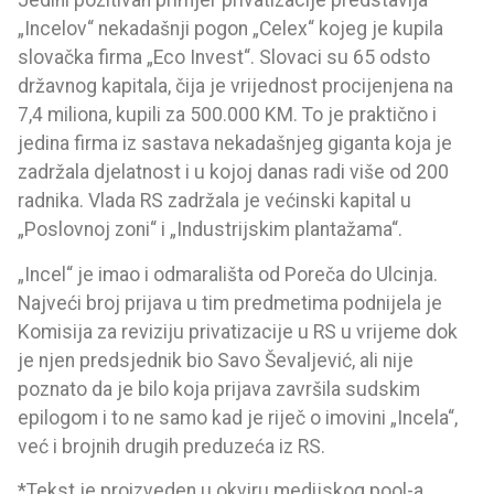
Jedini pozitivan primjer privatizacije predstavlja
„Incelov“ nekadašnji pogon „Celex“ kojeg je kupila
slovačka firma „Eco Invest“. Slovaci su 65 odsto
državnog kapitala, čija je vrijednost procijenjena na
7,4 miliona, kupili za 500.000 KM. To je praktično i
jedina firma iz sastava nekadašnjeg giganta koja je
zadržala djelatnost i u kojoj danas radi više od 200
radnika. Vlada RS zadržala je većinski kapital u
„Poslovnoj zoni“ i „Industrijskim plantažama“.
„Incel“ je imao i odmarališta od Poreča do Ulcinja.
Najveći broj prijava u tim predmetima podnijela je
Komisija za reviziju privatizacije u RS u vrijeme dok
je njen predsjednik bio Savo Ševaljević, ali nije
poznato da je bilo koja prijava završila sudskim
epilogom i to ne samo kad je riječ o imovini „Incela“,
već i brojnih drugih preduzeća iz RS.
*Tekst je proizveden u okviru medijskog pool-a