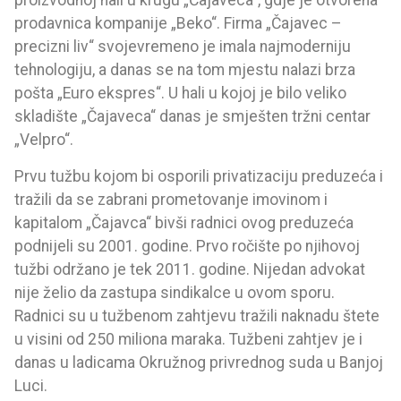
proizvodnoj hali u krugu „Čajaveca“, gdje je otvorena
prodavnica kompanije „Beko“. Firma „Čajavec –
precizni liv“ svojevremeno je imala najmoderniju
tehnologiju, a danas se na tom mjestu nalazi brza
pošta „Euro ekspres“. U hali u kojoj je bilo veliko
skladište „Čajaveca“ danas je smješten tržni centar
„Velpro“.
Prvu tužbu kojom bi osporili privatizaciju preduzeća i
tražili da se zabrani prometovanje imovinom i
kapitalom „Čajavca“ bivši radnici ovog preduzeća
podnijeli su 2001. godine. Prvo ročište po njihovoj
tužbi održano je tek 2011. godine. Nijedan advokat
nije želio da zastupa sindikalce u ovom sporu.
Radnici su u tužbenom zahtjevu tražili naknadu štete
u visini od 250 miliona maraka. Tužbeni zahtjev je i
danas u ladicama Okružnog privrednog suda u Banjoj
Luci.