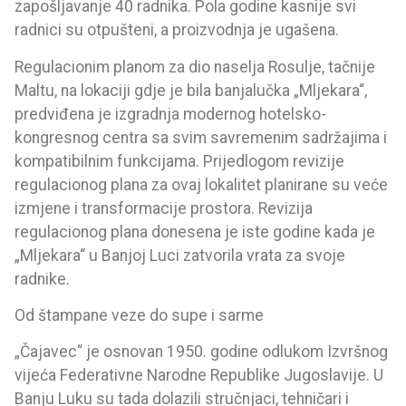
zapošljavanje 40 radnika. Pola godine kasnije svi
radnici su otpušteni, a proizvodnja je ugašena.
Regulacionim planom za dio naselja Rosulje, tačnije
Maltu, na lokaciji gdje je bila banjalučka „Mljekara“,
predviđena je izgradnja modernog hotelsko-
kongresnog centra sa svim savremenim sadržajima i
kompatibilnim funkcijama. Prijedlogom revizije
regulacionog plana za ovaj lokalitet planirane su veće
izmjene i transformacije prostora. Revizija
regulacionog plana donesena je iste godine kada je
„Mljekara“ u Banjoj Luci zatvorila vrata za svoje
radnike.
Od štampane veze do supe i sarme
„Čajavec“ je osnovan 1950. godine odlukom Izvršnog
vijeća Federativne Narodne Republike Jugoslavije. U
Banju Luku su tada dolazili stručnjaci, tehničari i