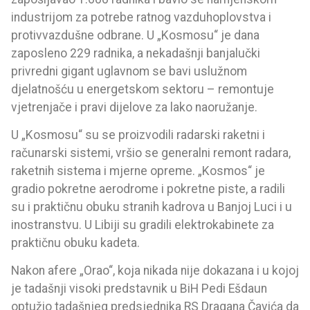
industrijom za potrebe ratnog vazduhoplovstva i
protivvazdušne odbrane. U „Kosmosu“ je dana
zaposleno 229 radnika, a nekadašnji banjalučki
privredni gigant uglavnom se bavi uslužnom
djelatnošću u energetskom sektoru – remontuje
vjetrenjače i pravi dijelove za lako naoružanje.
U „Kosmosu“ su se proizvodili radarski raketni i
računarski sistemi, vršio se generalni remont radara,
raketnih sistema i mjerne opreme. „Kosmos“ je
gradio pokretne aerodrome i pokretne piste, a radili
su i praktičnu obuku stranih kadrova u Banjoj Luci i u
inostranstvu. U Libiji su gradili elektrokabinete za
praktičnu obuku kadeta.
Nakon afere „Orao“, koja nikada nije dokazana i u kojoj
je tadašnji visoki predstavnik u BiH Pedi Ešdaun
optužio tadašnjeg predsjednika RS Dragana Čavića da