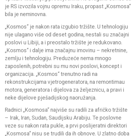
je RS izvozila vojnu opremu Iraku, propast „Kosmosa“
bila je neminovna.
„Kosmos“ je nakon rata izgubio tržište. U tehnologiju
nije ulagano više od deset godina, nestali su značajni
poslovi u Libiji, a i preostalo tržište je redukovano.
„Kosmos“ i dalje ima značajnu imovinu – nekretnine,
zemlju i tehnologiju. Preduzeće nema mnogo
zaposlenih, potrebni su mu novi poslovi, koncept i
organizacija. „Kosmos“ trenutno radi na
rekonstrukcijama vjetrogeneratora, na remontimau
motora, generatora i dijelova za željeznicu, a pravi i
neke dijelove pješadijskog naoružanja.
Radnici „Kosmosa“ najviše su radili za afričko tržište
– Irak, Iran, Sudan, Saudijsku Arabiju. Te poslovne
veze su nakon rata pukle, a prvi poslijeratni direktori
„Kosmosa“ nisu se trudili da ih obnove. U zlatno doba