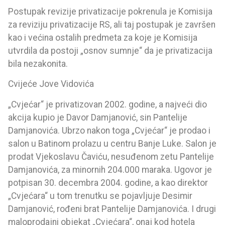
Postupak revizije privatizacije pokrenula je Komisija
za reviziju privatizacije RS, ali taj postupak je završen
kao i većina ostalih predmeta za koje je Komisija
utvrdila da postoji „osnov sumnje“ da je privatizacija
bila nezakonita.
Cvijeće Jove Vidovića
„Cvjećar“ je privatizovan 2002. godine, a najveći dio
akcija kupio je Davor Damjanović, sin Pantelije
Damjanovića. Ubrzo nakon toga „Cvjećar“ je prodao i
salon u Batinom prolazu u centru Banje Luke. Salon je
prodat Vjekoslavu Čaviću, nesuđenom zetu Pantelije
Damjanovića, za minornih 204.000 maraka. Ugovor je
potpisan 30. decembra 2004. godine, a kao direktor
„Cvjećara“ u tom trenutku se pojavljuje Desimir
Damjanović, rođeni brat Pantelije Damjanovića. I drugi
maloprodajni objekat „Cvjećara“, onaj kod hotela