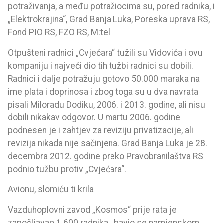
potraživanja, a među potražiocima su, pored radnika, i
„Elektrokrajina“, Grad Banja Luka, Poreska uprava RS,
Fond PIO RS, FZO RS, M:tel.
Otpušteni radnici „Cvjećara“ tužili su Vidovića i ovu
kompaniju i najveći dio tih tužbi radnici su dobili.
Radnici i dalje potražuju gotovo 50.000 maraka na
ime plata i doprinosa i zbog toga su u dva navrata
pisali Miloradu Dodiku, 2006. i 2013. godine, ali nisu
dobili nikakav odgovor. U martu 2006. godine
podnesen je i zahtjev za reviziju privatizacije, ali
revizija nikada nije sačinjena. Grad Banja Luka je 28.
decembra 2012. godine preko Pravobranilaštva RS
podnio tužbu protiv „Cvjećara“.
Avionu, slomiću ti krila
Vazduhoplovni zavod „Kosmos“ prije rata je
zapošljavao 1.600 radnika i bavio se namjenskom