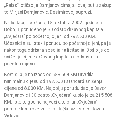
„Palas“, otišao je Damjanovićima, ali ovaj put u zakup i
to Mirjani Damjanović, Desimirovoj supruzi.
Na licitaciji, održanoj 18. oktobra 2002. godine u
Doboju, ponuđeno je 30 odsto državnog kapitala
„Cvjećara“ po početnoj cijeni od 793.508 KM.
Učesnici nisu istakli ponudu po početnoj cijeni, pa je
nakon toga održana specijalna licitacija. Došlo je do
sniženja cijene državnog kapitala u odnosu na
početnu cijenu.
Komisija je na iznos od 583.508 KM utvrdila
minimalnu cijenu od 193.508 i standard sniženja
cijene od 8.000 KM. Najbolju ponudu dao je Davor
Damjanović i 30 odsto „Cvjećara“ kupio je za 215.508
KM. Iste te godine najveći akcionar „Cvjećara“
postaje kontroverzni banjalučki biznismen Jovan
Vidović.