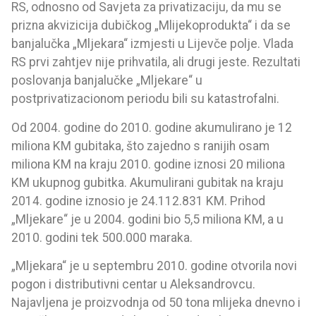
RS, odnosno od Savjeta za privatizaciju, da mu se
prizna akvizicija dubičkog „Mlijekoprodukta“ i da se
banjalučka „Mljekara“ izmjesti u Lijevče polje. Vlada
RS prvi zahtjev nije prihvatila, ali drugi jeste. Rezultati
poslovanja banjalučke „Mljekare“ u
postprivatizacionom periodu bili su katastrofalni.
Od 2004. godine do 2010. godine akumulirano je 12
miliona KM gubitaka, što zajedno s ranijih osam
miliona KM na kraju 2010. godine iznosi 20 miliona
KM ukupnog gubitka. Akumulirani gubitak na kraju
2014. godine iznosio je 24.112.831 KM. Prihod
„Mljekare“ je u 2004. godini bio 5,5 miliona KM, a u
2010. godini tek 500.000 maraka.
„Mljekara“ je u septembru 2010. godine otvorila novi
pogon i distributivni centar u Aleksandrovcu.
Najavljena je proizvodnja od 50 tona mlijeka dnevno i