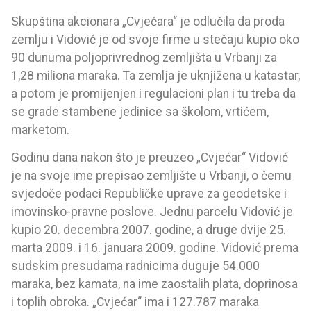
Skupština akcionara „Cvjećara“ je odlučila da proda
zemlju i Vidović je od svoje firme u stečaju kupio oko
90 dunuma poljoprivrednog zemljišta u Vrbanji za
1,28 miliona maraka. Ta zemlja je uknjižena u katastar,
a potom je promijenjen i regulacioni plan i tu treba da
se grade stambene jedinice sa školom, vrtićem,
marketom.
Godinu dana nakon što je preuzeo „Cvjećar“ Vidović
je na svoje ime prepisao zemljište u Vrbanji, o čemu
svjedoče podaci Republičke uprave za geodetske i
imovinsko-pravne poslove. Jednu parcelu Vidović je
kupio 20. decembra 2007. godine, a druge dvije 25.
marta 2009. i 16. januara 2009. godine. Vidović prema
sudskim presudama radnicima duguje 54.000
maraka, bez kamata, na ime zaostalih plata, doprinosa
i toplih obroka. „Cvjećar“ ima i 127.787 maraka