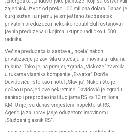
„Energetika“, „Industrijske plantaže“ koji su ostvarivali
zajednički izvoz od preko 100 miliona dolara. Danas je
kurg sužen i u njemu je smješteno šezdesetak
privatnih preduzeća i nekoliko republičkih ustanova i
javnih preduzeća u kojima ukupno radi oko 1.500
radnika.
Većina preduzeća iz sastava „Incela“ nakon
privatizacije je završila u stečaju, a imovina u rukama
tajkuna. Tako je, na primjer, zgrada „Viskoze“ završila
u rukama vlasnika kompanije „Ekvator“ Đorđa
Davidovića, isto kao i hotel „Slavija“. Nakon što je
došao u posjed ove nekretnine, Davidović je zgradu
sanirao i preprodao institucijama RS za 13 miliona
KM. U njoj su danas smješteni Inspektorat RS,
Agencija za upravljanje oduzetom imovinom i
„Službeni glasnik RS“.