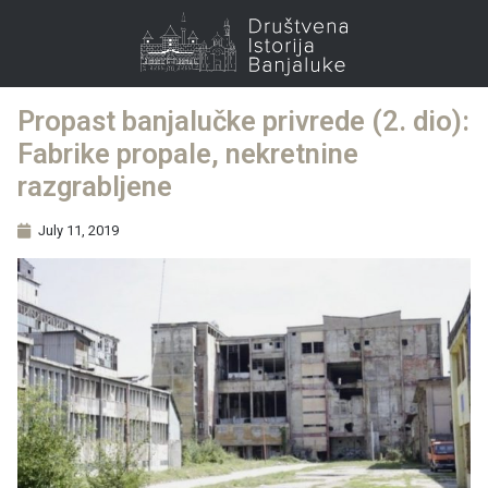
Propast banjalučke privrede (2. dio):
Fabrike propale, nekretnine
razgrabljene
July 11, 2019