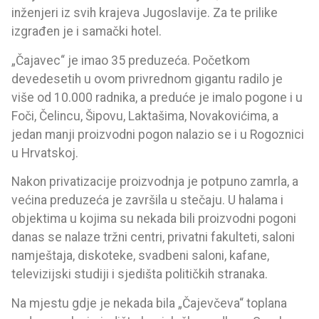
inženjeri iz svih krajeva Jugoslavije. Za te prilike
izgrađen je i samački hotel.
„Čajavec“ je imao 35 preduzeća. Početkom
devedesetih u ovom privrednom gigantu radilo je
više od 10.000 radnika, a preduće je imalo pogone i u
Foči, Čelincu, Šipovu, Laktašima, Novakovićima, a
jedan manji proizvodni pogon nalazio se i u Rogoznici
u Hrvatskoj.
Nakon privatizacije proizvodnja je potpuno zamrla, a
većina preduzeća je završila u stečaju. U halama i
objektima u kojima su nekada bili proizvodni pogoni
danas se nalaze tržni centri, privatni fakulteti, saloni
namještaja, diskoteke, svadbeni saloni, kafane,
televizijski studiji i sjedišta političkih stranaka.
Na mjestu gdje je nekada bila „Čajevčeva“ toplana