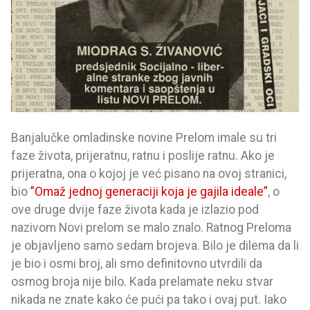
Banjalučke omladinske novine Prelom imale su tri
faze života, prijeratnu, ratnu i poslije ratnu. Ako je
prijeratna, ona o kojoj je već pisano na ovoj stranici,
bio
”Omaž jednoj generaciji koja je gajila ideale”
, o
ove druge dvije faze života kada je izlazio pod
nazivom Novi prelom se malo znalo. Ratnog Preloma
je objavljeno samo sedam brojeva. Bilo je dilema da li
je bio i osmi broj, ali smo definitovno utvrdili da
osmog broja nije bilo. Kada prelamate neku stvar
nikada ne znate kako će pući pa tako i ovaj put. Iako