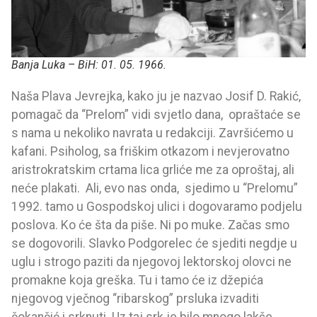
Banja Luka – BiH: 01. 05. 1966.
Naša Plava Jevrejka, kako ju je nazvao Josif D. Rakić,
pomagač da “Prelom” vidi svjetlo dana, opraštaće se
s nama u nekoliko navrata u redakciji. Završićemo u
kafani. Psiholog, sa friškim otkazom i nevjerovatno
aristrokratskim crtama lica grliće me za oproštaj, ali
neće plakati. Ali, evo nas onda, sjedimo u “Prelomu”
1992. tamo u Gospodskoj ulici i dogovaramo podjelu
poslova. Ko će šta da piše. Ni po muke. Začas smo
se dogovorili. Slavko Podgorelec će sjediti negdje u
uglu i strogo paziti da njegovoj lektorskoj olovci ne
promakne koja greška. Tu i tamo će iz džepića
njegovog vječnog “ribarskog” prsluka izvaditi
čokančić i srknuti. Uz taj srk je bilo mnogo lakše