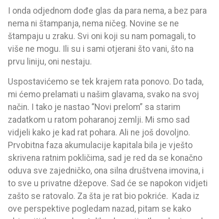
I onda odjednom dođe glas da para nema, a bez para
nema ni štampanja, nema ničeg. Novine se ne
štampaju u zraku. Svi oni koji su nam pomagali, to
više ne mogu. Ili su i sami otjerani što vani, što na
prvu liniju, oni nestaju.
Uspostavićemo se tek krajem rata ponovo. Do tada,
mi ćemo prelamati u našim glavama, svako na svoj
način. I tako je nastao “Novi prelom” sa starim
zadatkom u ratom poharanoj zemlji. Mi smo sad
vidjeli kako je kad rat pohara. Ali ne još dovoljno.
Prvobitna faza akumulacije kapitala bila je vješto
skrivena ratnim pokličima, sad je red da se konačno
oduva sve zajedničko, ona silna društvena imovina, i
to sve u privatne džepove. Sad će se napokon vidjeti
zašto se ratovalo. Za šta je rat bio pokriće. Kada iz
ove perspektive pogledam nazad, pitam se kako