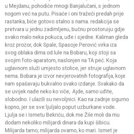
u Mejdanu, pohodiće mnogi Banjalučani, s jednom
nogom već na putu. Pisaće i oni tražeči predah prije
rastanka, biće gotovo stalno s nama. redakcija se
pretvara u jednu zadimljenu, bučnu prostoruiju gdje
svako malo neka pokuca, uđe i sjedne. Kaliman gleda
kroz prozor, dok Spale, Spasoje Perović virka iza
svog oblaka dima od lule na Bobaru, koji stoji sa
svojim foto-aparatom, naslonjen na TA peć. Koja
uglavnom služi umjesto stolice, jer struje uglavnom
nema. Bobara je izvor nevjerovatnih fotografija, koje
nam spašavaju bukvalno svako izdanje. Svakako da
se uvijek nađe neko ko viče, Ajde, samo uđite,
slobodno. I ulazili su nevoljnici. Kao na zadnje sigurno
kopno, jer se sve ljuljalo poput uzburkane vode.
Ljulja se i Ismetu Bekriću, dok me Žile moli da mu
dodam nekoliko milijardi dinara da kupi šibicu.
Milijarda tamo, milijarda ovamo, ko mari. Ismet je