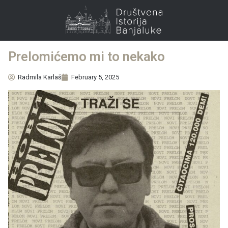
Prelomićemo mi to nekako
Radmila Karlaš
February 5, 2025