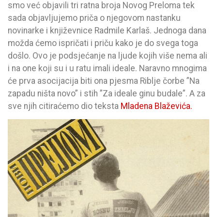
smo već objavili tri ratna broja Novog Preloma tek
sada objavljujemo priča o njegovom nastanku
novinarke i književnice Radmile Karlaš. Jednoga dana
možda ćemo ispričati i priču kako je do svega toga
došlo. Ovo je podsjećanje na ljude kojih više nema ali
i na one koji su i u ratu imali ideale. Naravno mnogima
će prva asocijacija biti ona pjesma Riblje čorbe ”Na
zapadu ništa novo” i stih ”Za ideale ginu budale”. A za
sve njih citiraćemo dio teksta
Mladena Blaževića.