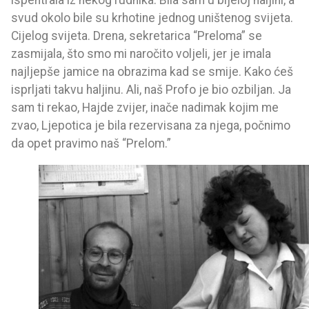
ispentrala iz nekog rudnika. Bila sam u bijeloj haljini, a
svud okolo bile su krhotine jednog uništenog svijeta.
Cijelog svijeta. Drena, sekretarica “Preloma” se
zasmijala, što smo mi naročito voljeli, jer je imala
najljepše jamice na obrazima kad se smije. Kako ćeš
isprljati takvu haljinu. Ali, naš Profo je bio ozbiljan. Ja
sam ti rekao, Hajde zvijer, inače nadimak kojim me
zvao, Ljepotica je bila rezervisana za njega, počnimo
da opet pravimo naš “Prelom.”