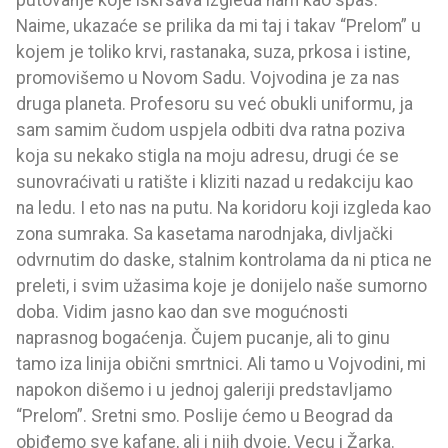
Naime, ukazaće se prilika da mi taj i takav “Prelom” u
kojem je toliko krvi, rastanaka, suza, prkosa i istine,
promovišemo u Novom Sadu. Vojvodina je za nas
druga planeta. Profesoru su već obukli uniformu, ja
sam samim čudom uspjela odbiti dva ratna poziva
koja su nekako stigla na moju adresu, drugi će se
sunovraćivati u ratište i kliziti nazad u redakciju kao
na ledu. I eto nas na putu. Na koridoru koji izgleda kao
zona sumraka. Sa kasetama narodnjaka, divljački
odvrnutim do daske, stalnim kontrolama da ni ptica ne
preleti, i svim užasima koje je donijelo naše sumorno
doba. Vidim jasno kao dan sve mogućnosti
naprasnog bogaćenja. Čujem pucanje, ali to ginu
tamo iza linija obični smrtnici. Ali tamo u Vojvodini, mi
napokon dišemo i u jednoj galeriji predstavljamo
“Prelom”. Sretni smo. Poslije ćemo u Beograd da
obiđemo sve kafane, ali i njih dvoje, Vecu i Žarka.