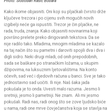
Photo: Slobodan Rašić Bobara
Kako ikome objasniti. Oni koji su pljačkali čvrsto drže
ključeve trezora i po cijenu svih mogućih novih
izgibelji neće ga ispustiti. Trezor je čin pljačke, ne
rada, truda, znanja. Kako objasniti novinarima koji
površno prelete preko dirigovanih tekstova. Da se
nije radilo tako. Mladima, mnogim mladima se kazalo
na taj način što su pametni i daroviti spojili dva i dva i
digli sidro. Neki drugi mladi, od onih prepodobnih,
sada se baškare po stranačkim ložama, u skupim
džipovima, na luksuznim ljetovalištima. Na konto
očevih, sad već i djedovih računa u banci. Sve je tako
jednostavno sad uočiti. Ili nije. Naš šaka jada
pokušala je to onda. Uvesti malo razuma. Jesmo li
sretniji, jesmo li pametniji. Ne znam. Ali mi jesmo
pokušali. Radi nas, radi onog što se zove ljudsko biće
u nama, radi one mrve čovječanstva koja se stavlja na