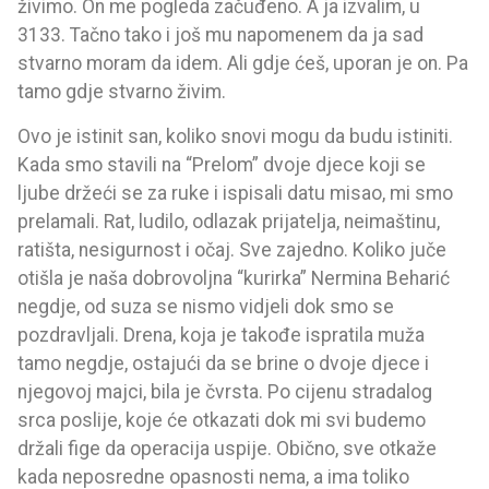
živimo. On me pogleda začuđeno. A ja izvalim, u
3133. Tačno tako i još mu napomenem da ja sad
stvarno moram da idem. Ali gdje ćeš, uporan je on. Pa
tamo gdje stvarno živim.
Ovo je istinit san, koliko snovi mogu da budu istiniti.
Kada smo stavili na “Prelom” dvoje djece koji se
ljube držeći se za ruke i ispisali datu misao, mi smo
prelamali. Rat, ludilo, odlazak prijatelja, neimaštinu,
ratišta, nesigurnost i očaj. Sve zajedno. Koliko juče
otišla je naša dobrovoljna “kurirka” Nermina Beharić
negdje, od suza se nismo vidjeli dok smo se
pozdravljali. Drena, koja je takođe ispratila muža
tamo negdje, ostajući da se brine o dvoje djece i
njegovoj majci, bila je čvrsta. Po cijenu stradalog
srca poslije, koje će otkazati dok mi svi budemo
držali fige da operacija uspije. Obično, sve otkaže
kada neposredne opasnosti nema, a ima toliko