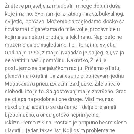
Žiletove prijatelje iz mladosti i mnogo dobrih duša
koje imamo. Sve nam je iz ratnog mraka, bukvalnog,
svijetlo, lepršavo. Možemo da zagledamo kioske sa
novinama i cigaretama do mile volje, prodavnice u
kojima se nešto i prodaje, a tek hranu. Naprosto ne
možemo da se nagledamo. I pri tom, ima svjetla.
Godina je 1992, zima je. Napadao je snijeg. Ali, valja
se vratiti u našu pomrčinu. Nakratko, Žile i ja
gostujemo na banjalučkom radiju. Pričamo o listu,
planovima i o istini. Ja zaneseno prepričavam jednu
Mopasanovu priču, izvlačim zaključke. Žile priča o
slobodi. I to je to. Sa gostovanjima je završeno. Grad
se cijepa na podobne i one druge. Mislimo, nas
nekolicina, nadamo se da ćemo i dalje prelamati
bjesomučno, a onda gotovo neprimjetno,
iskliznućemo iz šina. Postalo je potpuno besmisleno
ulagati u jedan takav list. Koji osim problema ne