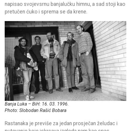
napisao svojevsrnu banjalučku himnu, a sad stoji kao
pretučen ćuko i sprema se da krene.
Banja Luka – BiH: 16. 03. 1996.
Photo: Slobodan Rašić Bobara
Rastanaka je previše za jedan prosječan želudac i
putovanje koje iskrsava izgleda nam kao spas.