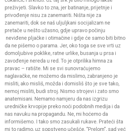
preživjeti. Slavko to zna, jer batinanje, prijetnje i
privođenje nisu za zanemariti. Ništa nije za
zanemariti, dok se naš uljuljkani socijalizam ne
pretače u nešto užasno, gdje upravo počinju
neviđene pljačke i otimačine i gdje će samo biti bitno
da ne pišemo o parama. Jer, oko toga se sve vrti uz
domoljubive poklike, ratne urlike, busanja u prsa i
zavođenje nereda u red. To je otprilika himna za
pravac – ratište. Mi se svi sunovraćujemo
naglavačke, ne možemo da mislimo, zabranjeno je
misliti, ako misliš, možda i domisliš što je sve tako,
nemoj misliti, budi stroj. Nismo strojevi i zato smo
anatemisani. Nemamo namjeru da nas izgrizu
uredničke krvopije preko noći podobnih medija i da
nas navuku na propagandu. Ne, mi hoćemo da
informišemo. I tako smo zasukali rukave. Prateći šta
mi to radimo, uz sopstveno učešće, “Prelom”, sad već