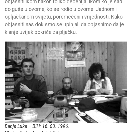
objasniti ikom nakon toliko decenija. Ikom ko je sad
do guše u ovome, ko se rodio u ovome. Jadnom i
opljačkanom svijetu, poremećenih vrijednosti. Kako
objasniti nas dok smo se upinjali da objasnimo da je
klanje uvijek pokriće za pljačku.
Banja Luka – BiH: 16. 03. 1996.