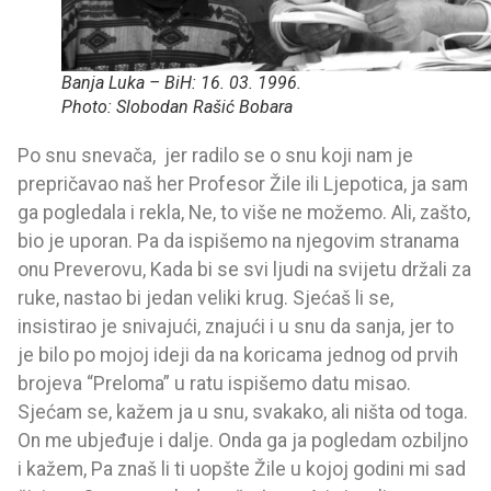
Banja Luka – BiH: 16. 03. 1996.
Photo: Slobodan Rašić Bobara
Po snu snevača, jer radilo se o snu koji nam je
prepričavao naš her Profesor Žile ili Ljepotica, ja sam
ga pogledala i rekla, Ne, to više ne možemo. Ali, zašto,
bio je uporan. Pa da ispišemo na njegovim stranama
onu Preverovu, Kada bi se svi ljudi na svijetu držali za
ruke, nastao bi jedan veliki krug. Sjećaš li se,
insistirao je snivajući, znajući i u snu da sanja, jer to
je bilo po mojoj ideji da na koricama jednog od prvih
brojeva “Preloma” u ratu ispišemo datu misao.
Sjećam se, kažem ja u snu, svakako, ali ništa od toga.
On me ubjeđuje i dalje. Onda ga ja pogledam ozbiljno
i kažem, Pa znaš li ti uopšte Žile u kojoj godini mi sad