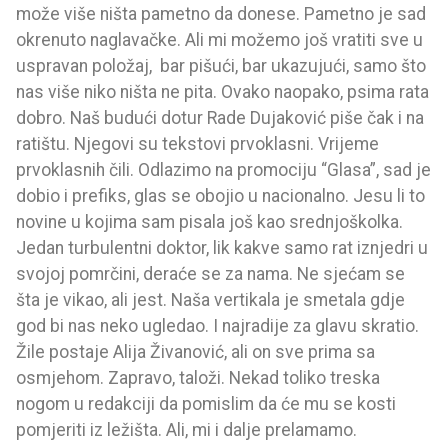
može više ništa pametno da donese. Pametno je sad
okrenuto naglavačke. Ali mi možemo još vratiti sve u
uspravan položaj, bar pišući, bar ukazujući, samo što
nas više niko ništa ne pita. Ovako naopako, psima rata
dobro. Naš budući dotur Rade Dujaković piše čak i na
ratištu. Njegovi su tekstovi prvoklasni. Vrijeme
prvoklasnih čili. Odlazimo na promociju “Glasa”, sad je
dobio i prefiks, glas se obojio u nacionalno. Jesu li to
novine u kojima sam pisala još kao srednjoškolka.
Jedan turbulentni doktor, lik kakve samo rat iznjedri u
svojoj pomrčini, deraće se za nama. Ne sjećam se
šta je vikao, ali jest. Naša vertikala je smetala gdje
god bi nas neko ugledao. I najradije za glavu skratio.
Žile postaje Alija Živanović, ali on sve prima sa
osmjehom. Zapravo, taloži. Nekad toliko treska
nogom u redakciji da pomislim da će mu se kosti
pomjeriti iz ležišta. Ali, mi i dalje prelamamo.