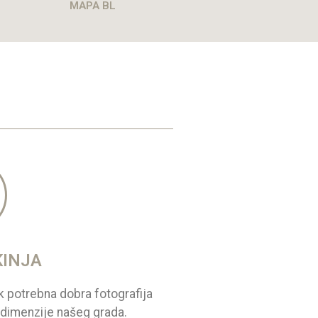
MAPA BL
KINJA
k potrebna dobra fotografija
e dimenzije našeg grada.