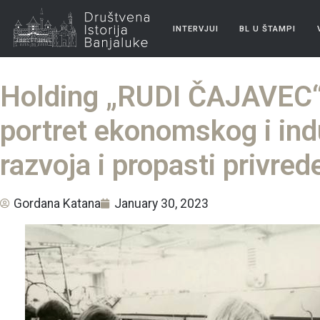
INTERVJUI
BL U ŠTAMPI
Holding „RUDI ČAJAVEC“:
portret ekonomskog i ind
razvoja i propasti privred
Gordana Katana
January 30, 2023