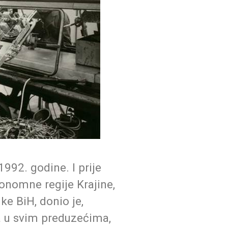
992. godine. I prije
tonomne regije Krajine,
ke BiH, donio je,
a u svim preduzećima,