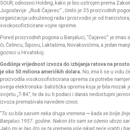
SOUR, odnosno Holding, kako je bio ustrojen prema Zak
Jugoslavije „Rudi Čajavec“ , činilo je 35 proizvodnih pog
organizacija udruženog rada i proizvodio je od tranzistora
visokosofisticirane vojne opreme.
Po­red proizvodnih pogona u Ba­nja­lu­ci, “Ča­ja­vec” je imao s
či, Če­lin­cu, Ši­po­vu, La­kta­ši­ma, No­va­ko­vi­ći­ma, a je­dan ma­
go­zni­ci u Hrvat­skoj.
Godišnja vrijednost izvoza do izbijanja ratova na prosto
je oko 50 miliona američkih dolara.
No, ima li se u vidu č
proizvodila visokosofisticirana oprema za potrebe namjensk
svega elektronska- balistička oprema koja je bila mozak j
svijetu „T-84“, te da su ti podaci i danas nedostupni javno
izvoza premašivala navedeni iznos.
“
To su bila sasvim neka druga vremena
—
kada se bolje živj
Banjaluci 1957. godine. Nakon što sam se oženio ubrzo sa
Jako mi je žao što se ta vremena više nikad neće vratiti i b