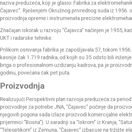
naziva preduzeća, koji je glasio: Fabrika za elektromehanik
Čajavec”. Rješenjem Okružnog privrednog suda iz 1956. o
proizvodnja opreme i instrumenata precizne elektromehani
Značajan iskorak u razvoju “Čajavca” načinjen je 1955, ka
UKT i radarske tehnike.
Prilikom osnivanja fabrika je zapošljavala 57, tokom 1956
kasnije čak 1.719 radnika, od kojih su 35 odsto bili inženjer
briga o profesionalnom uzdizanju kadrova, pa je proizvod
godinu, povećana čak pet puta.
Proizvodnja
Realizujući Perspektivni plan razvoja preduzeća za perio
proizvodnje za potrebe JNA, “Čajavec” počinje da proizvodi
njegovih pogona sada izlaze proizvodi komercijalne elektro
prijemnici “Bosna”). U saradnji sa “Iskrom” iz Kranja, “Satu
“Teleoptikom” iz Zemuna, “Čajavec” izbacuje na tržište 