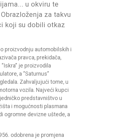
ama... u okviru te
. Obrazloženja za takvu
 koji su dobili otkaz
io proizvodnju automobilskih i
zivača pravca, prekidača,
. “Iskra” je proizvodila
latore, a “Saturnus”
gledala. Zahvaljujući tome, u
otorna vozila. Najveći kupci
zajedničko predstavništvo u
žišta i mogućnosti plasmana
edi ogromne devizne uštede, a
956. odobrena je promjena