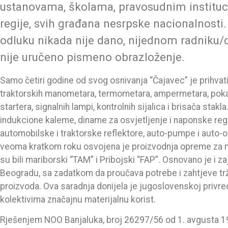
ustanovama, školama, pravosudnim institucij
regije, svih građana nesrpske nacionalnosti
odluku nikada nije dano, nijednom radniku/ci
nije uručeno pismeno obrazloženje.
Samo četiri godine od svog osnivanja “Čajavec” je prihvat
traktorskih manometara, termometara, ampermetara, poka
startera, signalnih lampi, kontrolnih sijalica i brisača stakla
indukcione kaleme, diname za osvjetljenje i naponske regu
automobilske i traktorske reflektore, auto-pumpe i auto-o
veoma kratkom roku osvojena je proizvodnja opreme za m
su bili mariborski “TAM” i Pribojski “FAP”. Osnovano je i 
Beogradu, sa zadatkom da proučava potrebe i zahtjeve tr
proizvoda. Ova saradnja donijela je jugoslovenskoj privr
kolektivima značajnu materijalnu korist.
Rješenjem NOO Banjaluka, broj 26297/56 od 1. avgusta 1