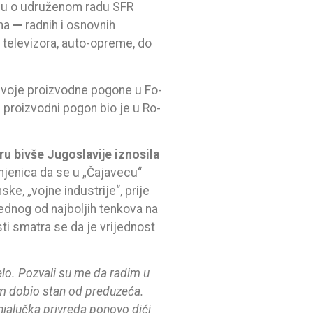
onu o udruženom radu SFR
ona
—
radnih i osnovnih
, televizora, auto-opreme, do
vo­je proi­zvo­dne po­go­ne u Fo­
nji proi­zvo­dni po­gon bio je u Ro­
ru bivše Jugoslavije iznosila
injenica da se u „Čajavecu“
e, „vojne industrije“, prije
ednog od najboljih tenkova na
sti smatra se da je vrijednost
elo. Pozvali su me da radim u
m dobio stan od preduzeća.
anjalučka privreda ponovo dići