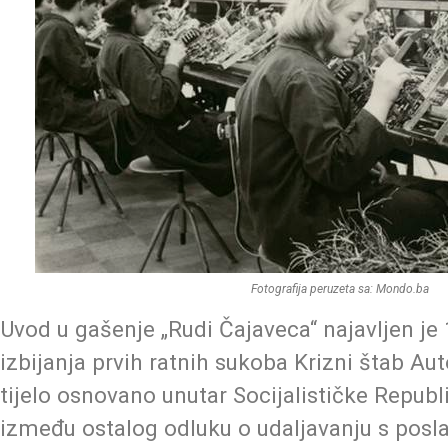
Fotografija peruzeta sa: Mondo.ba
Uvod u gašenje „Rudi Čajaveca“ najavljen je 1
izbijanja prvih ratnih sukoba Krizni štab Au
tijelo osnovano unutar Socijalističke Republi
između ostalog odluku o udaljavanju s posl