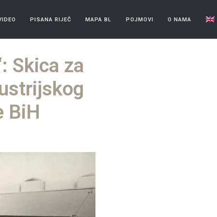
VIDEO
PISANA RIJEČ
MAPA BL
POJMOVI
O NAMA
 Skica za
ustrijskog
e BiH