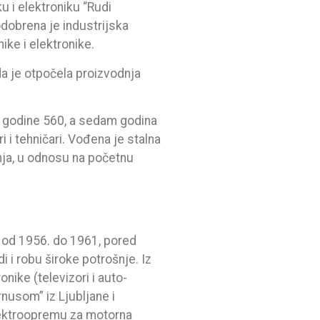
u i elektroniku “Rudi
dobrena je industrijska
ke i elektronike.
da je otpočela proizvodnja
. godine 560, a sedam godina
i i tehničari. Vođena je stalna
nja, u odnosu na početnu
d od 1956. do 1961, pored
 i robu široke potrošnje. Iz
nike (televizori i auto-
rnusom” iz Ljubljane i
elektroopremu za motorna