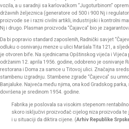
vozila, a u saradnji sa karlovačkom “Jugoturbinom” opre
državnih željeznica (generatore od 500 i 900 Nj i regulator
proizvode se i razni civilni artikli, industrijski i kontrolni
Nj i drugo. Plasman proizvoda “Čajavca” bio je zagarantov
Da bi popravio standard zaposlenih, Radnički savjet “Čaje
odluku o osnivanju menze u ulici Maršala Tita 121, a slj
je otvoren bife. Na sjednicama Opštinskog vijeća i Vijeć
održanim 12. aprila 1956. godine, odobreno je osnivanje 
restorana i Doma za samce u Titovoj ulici. Značajna sreds
stambenu izgradnju. Stambene zgrade “Čajevca” su umno
Banjaluke. Najveća među njima, ona kod Gradskog parka, sa
dovršena je sredinom 1954. godine.
Fabrika je poslovala sa visokim stepenom rentabilnost
skoro isključivi proizvođač cijelog niza proizvoda te j
i u situaciji da diktira cijene. (
Arhiv
Republike Srpsk