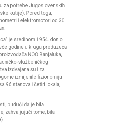
mu za potrebe Jugoslovenskih
ske kutije). Pored toga,
 manometri i elektromotori od 30
an.
vca” je sredinom 1954. donio
edeće godine u krugu preduzeća
a proizvođača NOO Banjaluka,
Radničko-službeničkog
tva izdvajana su i za
gome izmijenile fizionomiju
 96 stanova i četiri lokala,
i, budući da je bila
e, zahvaljujući tome, bila
e
)