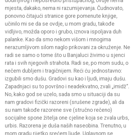
dodirljivog i neposredno pristupačnog, ovdje nema
mjesta, dakako, nema ni razumijevanja. Čudnovato,
ponovno čitajući stranice gore pomenute knjige,
učinilo mi se da se ovdje, u mom gradu, takođe
vidljivo, možda oporo i grubo, iznova ispoljava duh
palanke. Kao da smo nekom višom i mnogima
nerazumljivom silom naglo prikovani za okruženje. Ne
radi se samo o tome što u Banjaluci živimo u sjenci
rata i svih njegovih strahota. Radi se, po mom sudu, o
nečem dubljem i tragičnijem. Reći ću jednostavno:
izgubili smo dušu. Gradovi su kao i ljudi, imaju dušu.
Zapadnjaci su to površno i neadekvatno, zvali „imidž“.
No, kako god se uzelo, sada smo u situaciji da su
nam gradovi fizički razoreni (srušene zgrade), ali da
su nam takođe razorene sve (stručno rečeno)
socijalne spone žitelja one cjeline koja se zvala urbs,
urbis. Razorena je duša naših naseobina. Trenutno, u
mom gradu rijetko srećem ljude. Uglavnom se