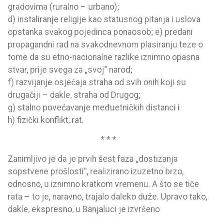
gradovima (ruralno – urbano);
d) instaliranje religije kao statusnog pitanja i uslova
opstanka svakog pojedinca ponaosob; e) predani
propagandni rad na svakodnevnom plasiranju teze o
tome da su etno-nacionalne razlike iznimno opasna
stvar, prije svega za „svoj“ narod;
f) razvijanje osjećaja straha od svih onih koji su
drugačiji – dakle, straha od Drugog;
g) stalno povećavanje međuetničkih distanci i
h) fizički konflikt, rat.
* * *
Zanimljivo je da je prvih šest faza „dostizanja
sopstvene prošlosti“, realizirano izuzetno brzo,
odnosno, u iznimno kratkom vremenu. A što se tiče
rata – to je, naravno, trajalo daleko duže. Upravo tako,
dakle, ekspresno, u Banjaluci je izvršeno