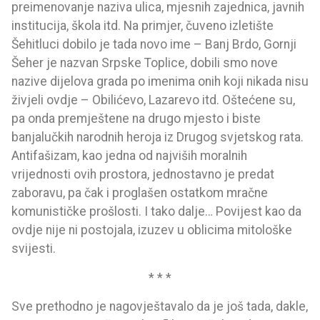
preimenovanje naziva ulica, mjesnih zajednica, javnih
institucija, škola itd. Na primjer, čuveno izletište
Šehitluci dobilo je tada novo ime – Banj Brdo, Gornji
Šeher je nazvan Srpske Toplice, dobili smo nove
nazive dijelova grada po imenima onih koji nikada nisu
živjeli ovdje – Obilićevo, Lazarevo itd. Oštećene su,
pa onda premještene na drugo mjesto i biste
banjalučkih narodnih heroja iz Drugog svjetskog rata.
Antifašizam, kao jedna od najviših moralnih
vrijednosti ovih prostora, jednostavno je predat
zaboravu, pa čak i proglašen ostatkom mračne
komunističke prošlosti. I tako dalje… Povijest kao da
ovdje nije ni postojala, izuzev u oblicima mitološke
svijesti.
* * *
Sve prethodno je nagovještavalo da je još tada, dakle,