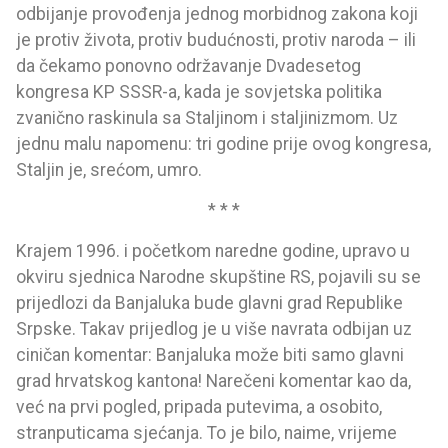
odbijanje provođenja jednog morbidnog zakona koji
je protiv života, protiv budućnosti, protiv naroda – ili
da čekamo ponovno održavanje Dvadesetog
kongresa KP SSSR-a, kada je sovjetska politika
zvanično raskinula sa Staljinom i staljinizmom. Uz
jednu malu napomenu: tri godine prije ovog kongresa,
Staljin je, srećom, umro.
* * *
Krajem 1996. i početkom naredne godine, upravo u
okviru sjednica Narodne skupštine RS, pojavili su se
prijedlozi da Banjaluka bude glavni grad Republike
Srpske. Takav prijedlog je u više navrata odbijan uz
ciničan komentar: Banjaluka može biti samo glavni
grad hrvatskog kantona! Narečeni komentar kao da,
već na prvi pogled, pripada putevima, a osobito,
stranputicama sjećanja. To je bilo, naime, vrijeme