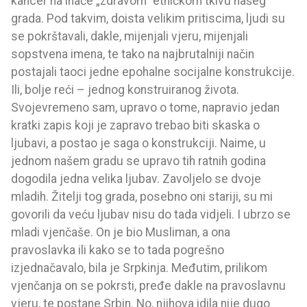
kancer na inače „zdravom“ etničkom tkivu našeg
grada. Pod takvim, doista velikim pritiscima, ljudi su
se pokrštavali, dakle, mijenjali vjeru, mijenjali
sopstvena imena, te tako na najbrutalniji način
postajali taoci jedne epohalne socijalne konstrukcije.
Ili, bolje reći – jednog konstruiranog života.
Svojevremeno sam, upravo o tome, napravio jedan
kratki zapis koji je zapravo trebao biti skaska o
ljubavi, a postao je saga o konstrukciji. Naime, u
jednom našem gradu se upravo tih ratnih godina
dogodila jedna velika ljubav. Zavoljelo se dvoje
mladih. Žitelji tog grada, posebno oni stariji, su mi
govorili da veću ljubav nisu do tada vidjeli. I ubrzo se
mladi vjenčaše. On je bio Musliman, a ona
pravoslavka ili kako se to tada pogrešno
izjednačavalo, bila je Srpkinja. Međutim, prilikom
vjenčanja on se pokrsti, pređe dakle na pravoslavnu
vjeru, te postane Srbin. No, njihova idila nije dugo