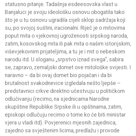
statusno pitanje. Tadašnja esdeesovska vlast u
Banjaluci je svoju ideološku osnovu obogatila tako
što je u tu osnovu ugradila cijeli sklop sadržaja koji
su, po svojoj suštini, iracionalni. Riječ je o mitovima
poput mita o vjekovnoj ugroženosti srpskog naroda,
zatim, kosovskog mita ili pak mita o našim istorijskim,
viševjekovnim prijateljima, a tu je i mit o nebeskom
narodu itd. U sloganu „srpstvo iznad svega“, sabira
se, zapravo, zemaljski domet ove mitološke svijesti. I
naravno – da bi ovaj domet bio pojačan i da bi
brutalnost svakodnevice izgledala nešto ljepše –
predstavnici crkve direktno učestvuju u političkom
odlučivanju (recimo, na sjednicama Narodne
skupštine Republike Srpske ili u opštinama, zatim,
episkopi odlučuju recimo o tome ko će biti ministar
vjera u vladi itd). Povjerenici mjesnih zajednica,
zajedno sa svještenim licima, predlažu i provode