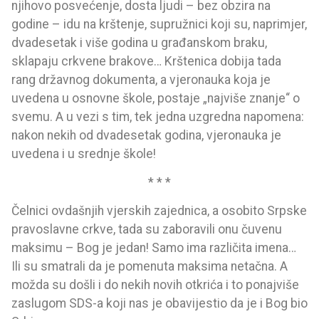
njihovo posvećenje, dosta ljudi – bez obzira na
godine – idu na krštenje, supružnici koji su, naprimjer,
dvadesetak i više godina u građanskom braku,
sklapaju crkvene brakove… Krštenica dobija tada
rang državnog dokumenta, a vjeronauka koja je
uvedena u osnovne škole, postaje „najviše znanje“ o
svemu. A u vezi s tim, tek jedna uzgredna napomena:
nakon nekih od dvadesetak godina, vjeronauka je
uvedena i u srednje škole!
* * *
Čelnici ovdašnjih vjerskih zajednica, a osobito Srpske
pravoslavne crkve, tada su zaboravili onu čuvenu
maksimu – Bog je jedan! Samo ima različita imena…
Ili su smatrali da je pomenuta maksima netačna. A
možda su došli i do nekih novih otkrića i to ponajviše
zaslugom SDS-a koji nas je obavijestio da je i Bog bio