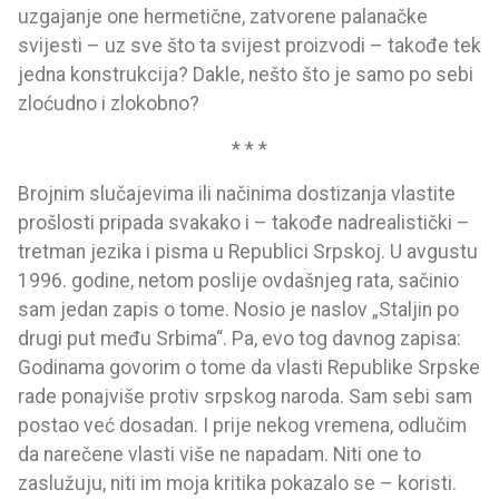
uzgajanje one hermetične, zatvorene palanačke
svijesti – uz sve što ta svijest proizvodi – takođe tek
jedna konstrukcija? Dakle, nešto što je samo po sebi
zloćudno i zlokobno?
* * *
Brojnim slučajevima ili načinima dostizanja vlastite
prošlosti pripada svakako i – takođe nadrealistički –
tretman jezika i pisma u Republici Srpskoj. U avgustu
1996. godine, netom poslije ovdašnjeg rata, sačinio
sam jedan zapis o tome. Nosio je naslov „Staljin po
drugi put među Srbima“. Pa, evo tog davnog zapisa:
Godinama govorim o tome da vlasti Republike Srpske
rade ponajviše protiv srpskog naroda. Sam sebi sam
postao već dosadan. I prije nekog vremena, odlučim
da narečene vlasti više ne napadam. Niti one to
zaslužuju, niti im moja kritika pokazalo se – koristi.