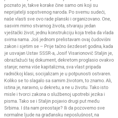
poznato je, takve korake čine samo oni koji su
neprijatelji sopstvenog naroda. Po svemu sudeći,
naše vlasti sve ovo rade planski i organizovano. One,
sasvim mimo stvarnog života, stvaraju jedan
vještački život, jednu konstrukciju koja treba da vlada
svima nama. Još jednom prelistavam ovaj čudovišni
zakon i sjetim se – Prije tačno šezdeset godina, kada
je usvajan Ustav SSSR-a, Josif Visarionovič Staljin je,
obrazlažući taj dokument, dekretom proglasio ovakvo
stanje; nema više kapitalizma, sva vlast pripada
radničkoj klasi, socijalizam je u potpunosti ostvaren.
Koliko se to slagalo sa samim životom, to znamo. Ali,
istina je, naravno, u dekretu, a ne u životu. Tako isto
misle i tvorci zakona o službenoj upotrebi jezika i
pisma. Tako se i Staljin pojavio drugi put među
Srbima. I šta nam preostaje? Ili da pozovemo sve
normalne ljude na građansku neposlušnost, na