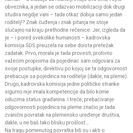
obveznika, a jedan se odazvao mobilizaciji dok drugi
studira negdje vani – tada otkaz dobija samo jedan
roditelj!? Znak čuđenja i znak pitanja ne stoje
slučajno na kraju prethodne rečenice. Jer, izgleda da
je – i pored svekolike humanosti – kadrovska
komisija SDS preuzela na sebe doista pretežak
zadatak. Prvo, morala je tada provesti, protivno
važećim propisima da pojedinac sam odgovara za
svoje postupke, direktivu po kojoj se ta odgovornost
prebacuje sa pojedinca na roditelje (dakle, na pleme).
Drugo, kadrovska komisija jedne političke stranke
sigurno nije imala kompetencije da bilo kome
oduzima status građanina. I treće, prebacivanje
odgovornosti pojedinca na pleme značio je tada
zvanični povratak na plemensko uređenje društva,
dakle, u ne baš tako blisku prošlost…
Na tragu pomenutog povratka bili su i akti o