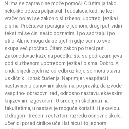
Njima se zapravo ne može pomoći. Oćutim ja tako
nekoliko poteza paljanskih feudalaca, kad, ne lezi
vraže: pojavi se zakon o službenoj upotrebi jezika i
pisma. Pročitavam paragrafe jednom, drugi put, vidim
tekst mi se čini nešto poznatim. I po sadržaju i po
stilu. Ali, ne mogu da se sjetim gdje sam to sve
skupa već pročitao. Čitam zakon po treći put.
Zakonodavac kaže na početku šta se podrazumijeva
pod službenom upotrebom jezika i pisma. Dobro. A
onda slijedi cijeli niz odredbi uz koje se mora staviti
uskličnik ili znak čuđenja. Naprimjer, vaspitači i
nastavnici u osnovnim školama, po pravilu, da izvode
vaspitno- obrazovni rad , odnosno nastavu, ekavskim
književnim izgovorom. U srednjim školama i na
fakultetima, u nastavi je moguće koristiti i ijekavicu.
U drugom, trećem i četvrtom razredu osnovne škole,
učenici pored ćirilice uče i latinicu i to jednom