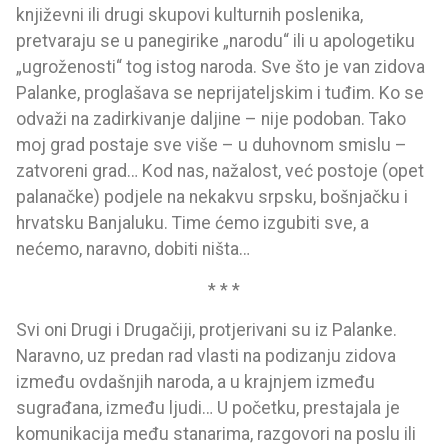
književni ili drugi skupovi kulturnih poslenika,
pretvaraju se u panegirike „narodu“ ili u apologetiku
„ugroženosti“ tog istog naroda. Sve što je van zidova
Palanke, proglašava se neprijateljskim i tuđim. Ko se
odvaži na zadirkivanje daljine – nije podoban. Tako
moj grad postaje sve više – u duhovnom smislu –
zatvoreni grad… Kod nas, nažalost, već postoje (opet
palanačke) podjele na nekakvu srpsku, bošnjačku i
hrvatsku Banjaluku. Time ćemo izgubiti sve, a
nećemo, naravno, dobiti ništa…
* * *
Svi oni Drugi i Drugačiji, protjerivani su iz Palanke.
Naravno, uz predan rad vlasti na podizanju zidova
između ovdašnjih naroda, a u krajnjem između
sugrađana, između ljudi… U početku, prestajala je
komunikacija među stanarima, razgovori na poslu ili