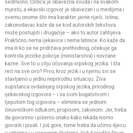
sedmično. Ćirilica je obavezna svuda i na svakom
mjestu, a ekavski izgovor je obavezan i u medijima i
svemu onome što ima karakter javne riječi. Istina,
zakonodavac kaže da se kod autorskih tekstova
može postupiti i drugačije – ako to autor zahtijeva.
Praktično, nema ijekavice i nema latinice. Ko kaže da
ima ili ko se ne pridržava prethodnog, očekuje ga
kontrola jezičke policije (ministarstva) i novčane
kazne. Sve to u cilju očuvanja srpskog jezika. I šta
reći na sve ovo? Prvo, kroz jezik i u njemu svi se
stavljamo u jednu neprirodnu situaciju. Živa
supstanca ovdašnjeg srpskog jezika, prirodnog
ijekavskog izgovora – i sa svim bogatstvom i
ljepotom tog izgovora – eliminira se jednom
činovničkom odlukom, propisom, zakonom. Jer, treba
da govorimo i pišemo onako kako nikada nismo
govorili i pisali. I još gore, tome treba da učimo djecu
u vrtićima i u osnovnim školama. Vuk Karadžić Drugi