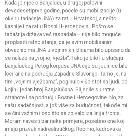
Kada je riječ o Banjaluci, u drugoj polovini
devedesetiprve godine, počele su mobilizacije (u
okviru tadašnje JNA) za rat u Hrvatskoj, a nešto
kasnije i za rat u Bosni i Hercegovini. Pošto se
tadašnja država već raspadala – nije bilo moguće
proglasiti ratno stanje, pa je svim mobilisanim
obveznicima JNA u vojnim knjižicama bilo upisano da
se nalaze na „vojnoj vježbi“. Tako je bilo i u slučaju
banjalučkog Petog korpusa JNA čije su jedinice bile
locirane na području Zapadne Slavonije. Tamo je, na
tim „vojnim vježbama“, poginulo više stotina ljudi, od
kojih i jedan broj Banjalučana. Slijedile su ratne
strahote i na području Bosne i Hercegovine. No, za
našu sadašnjost, a još više za budućnost, takođe mi
se čini važnim i ono što se zbivalo iza linija fronta.
Moram navesti bar neke primjere, posebno one koji
imaju prizvuk nadrealističkog. Recimo, kadrovska