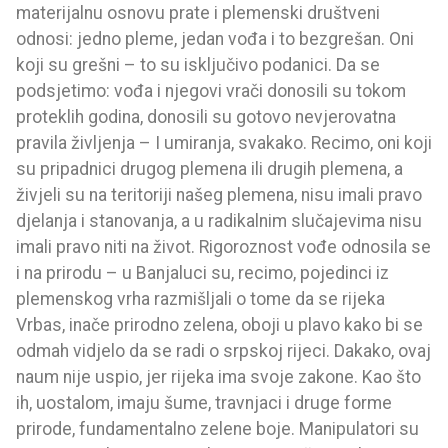
materijalnu osnovu prate i plemenski društveni
odnosi: jedno pleme, jedan vođa i to bezgrešan. Oni
koji su grešni – to su isključivo podanici. Da se
podsjetimo: vođa i njegovi vrači donosili su tokom
proteklih godina, donosili su gotovo nevjerovatna
pravila življenja – I umiranja, svakako. Recimo, oni koji
su pripadnici drugog plemena ili drugih plemena, a
živjeli su na teritoriji našeg plemena, nisu imali pravo
djelanja i stanovanja, a u radikalnim slučajevima nisu
imali pravo niti na život. Rigoroznost vođe odnosila se
i na prirodu – u Banjaluci su, recimo, pojedinci iz
plemenskog vrha razmišljali o tome da se rijeka
Vrbas, inače prirodno zelena, oboji u plavo kako bi se
odmah vidjelo da se radi o srpskoj rijeci. Dakako, ovaj
naum nije uspio, jer rijeka ima svoje zakone. Kao što
ih, uostalom, imaju šume, travnjaci i druge forme
prirode, fundamentalno zelene boje. Manipulatori su