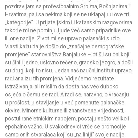
pozdravljam sa profesionalnim Srbima, Bošnjacima i
Hrvatima, pa i sa nekima koji se ne uklapaju u ove tri
„kategorije“. U prijateljskim ili kafanskim razgovorima
takođe mi ne pominju ljude već samo pripadnike ove
ili one nacije. Život mi se upravo palanački suzio.
Vlasti kažu da je došlo do „značajne demografske
promjene“ stanovništva Banjaluke – otišli su oni koji
su činili jedno, uslovno rečeno, gradsko jezgro, a došli
su drugi koji to nisu. Jedan naš naučni institut upravo
radi analizu tih promjena. Vidjećemo rezultate
istraživanja, ali mislim da dosta nas već duboko
osjeća o čemu se radi. A radi se, naravno, o vraćanju
u prošlost, u stavljanje u već pomenute palanačke
okvire. Minorne kulturne ili znanstvene vrijednosti,
postulirane etničkim nabojem, postaju nešto veliko i
epohalno važno. U svakodnevici vrše se promocije
samo onih stvaralaca koji su „na liniji“ svoje nacije,