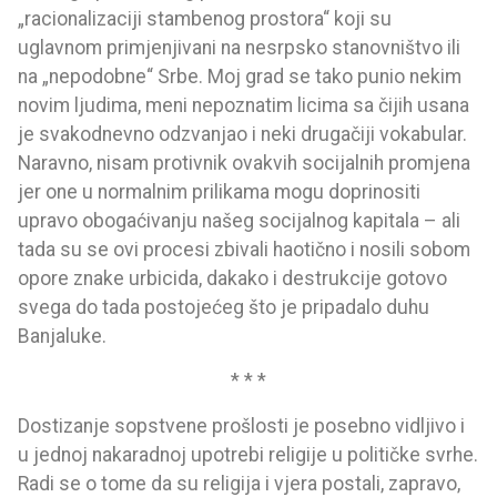
„racionalizaciji stambenog prostora“ koji su
uglavnom primjenjivani na nesrpsko stanovništvo ili
na „nepodobne“ Srbe. Moj grad se tako punio nekim
novim ljudima, meni nepoznatim licima sa čijih usana
je svakodnevno odzvanjao i neki drugačiji vokabular.
Naravno, nisam protivnik ovakvih socijalnih promjena
jer one u normalnim prilikama mogu doprinositi
upravo obogaćivanju našeg socijalnog kapitala – ali
tada su se ovi procesi zbivali haotično i nosili sobom
opore znake urbicida, dakako i destrukcije gotovo
svega do tada postojećeg što je pripadalo duhu
Banjaluke.
* * *
Dostizanje sopstvene prošlosti je posebno vidljivo i
u jednoj nakaradnoj upotrebi religije u političke svrhe.
Radi se o tome da su religija i vjera postali, zapravo,