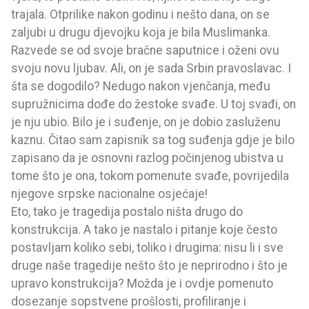
trajala. Otprilike nakon godinu i nešto dana, on se
zaljubi u drugu djevojku koja je bila Muslimanka.
Razvede se od svoje bračne saputnice i oženi ovu
svoju novu ljubav. Ali, on je sada Srbin pravoslavac. I
šta se dogodilo? Nedugo nakon vjenčanja, među
supružnicima dođe do žestoke svađe. U toj svađi, on
je nju ubio. Bilo je i suđenje, on je dobio zasluženu
kaznu. Čitao sam zapisnik sa tog suđenja gdje je bilo
zapisano da je osnovni razlog počinjenog ubistva u
tome što je ona, tokom pomenute svađe, povrijedila
njegove srpske nacionalne osjećaje!
Eto, tako je tragedija postalo ništa drugo do
konstrukcija. A tako je nastalo i pitanje koje često
postavljam koliko sebi, toliko i drugima: nisu li i sve
druge naše tragedije nešto što je neprirodno i što je
upravo konstrukcija? Možda je i ovdje pomenuto
dosezanje sopstvene prošlosti, profiliranje i