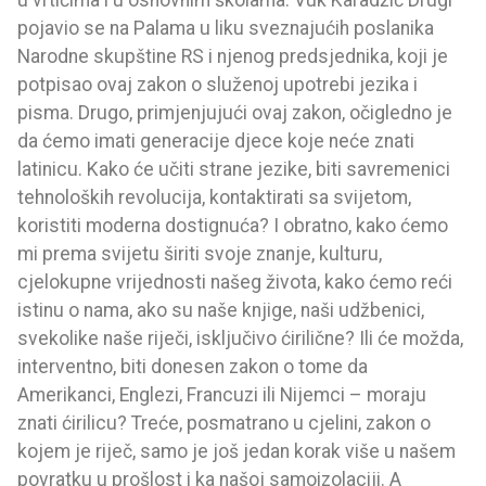
pojavio se na Palama u liku sveznajućih poslanika
Narodne skupštine RS i njenog predsjednika, koji je
potpisao ovaj zakon o služenoj upotrebi jezika i
pisma. Drugo, primjenjujući ovaj zakon, očigledno je
da ćemo imati generacije djece koje neće znati
latinicu. Kako će učiti strane jezike, biti savremenici
tehnoloških revolucija, kontaktirati sa svijetom,
koristiti moderna dostignuća? I obratno, kako ćemo
mi prema svijetu širiti svoje znanje, kulturu,
cjelokupne vrijednosti našeg života, kako ćemo reći
istinu o nama, ako su naše knjige, naši udžbenici,
svekolike naše riječi, isključivo ćirilične? Ili će možda,
interventno, biti donesen zakon o tome da
Amerikanci, Englezi, Francuzi ili Nijemci – moraju
znati ćirilicu? Treće, posmatrano u cjelini, zakon o
kojem je riječ, samo je još jedan korak više u našem
povratku u prošlost i ka našoj samoizolaciji. A