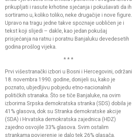
prikupljati i rasute krhotine sjećanja i pokušavati da ih
sortiramo u, koliko toliko, neke drugačije i nove figure.
Upravo na tragu jedne takve spoznaje uobličen je i
tekst koji slijedi – dakle, kao jedan pokušaj
prisjećanja na ratnu i poratnu Banjaluku devedesetih
godina prošlog vijeka.
* * *
Prvi višestranački izbori u Bosni i Hercegovini, održani
18. novembra 1990. godine, donijeli su, kako je
poznato, ubjedljivu pobjedu etno-nacionalnih
političkih stranaka. Što se tiče Banjaluke, na ovim
izborima Srpska demokratska stranka (SDS) dobila je
41% glasova, dok su Stranka demokratske akcije
(SDA) i Hrvatska demokratska zajednica (HDZ)
zajedno osvojile 33% glasova. Svim ostalim
strankama povjerenje je dalo tek 26% glasača.