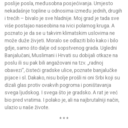
poslije posla, međusobna posjećivanja. Umjesto
nekadašnje topline u odnosima između jednih, drugih
i trećih – bivalo je sve hladnije. Moj grad je tada sve
više postajao naseobina na ivici polarnog kruga. A
poznato je da se u takvim klimatskim uslovima ne
može duže živjeti. Moralo se odlaziti bilo kako i bilo
gdje, samo što dalje od sopstvenog grada. Ugledni
Banjalučani, Muslimani i Hrvati su dobijali otkaze na
poslu ili su pak bili angažovani na tzv. „radnoj
obavezi“, čisteći gradske ulice, poznate banjalučke
pijace i sl. Dakako, nisu bolje prošli ni oni Srbi koji su
dizali glas protiv ovakvih pogroma i poništavanja
svega ljudskog. I svega što je gradsko. A rat je već
bio pred vratima. I polako je, ali na najbrutalniji način,
ulazio u naše živote.
* * *