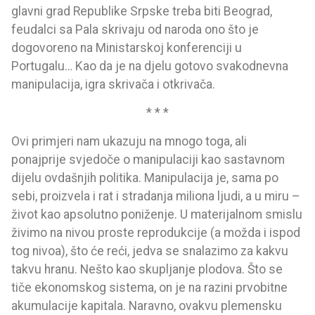
glavni grad Republike Srpske treba biti Beograd,
feudalci sa Pala skrivaju od naroda ono što je
dogovoreno na Ministarskoj konferenciji u
Portugalu… Kao da je na djelu gotovo svakodnevna
manipulacija, igra skrivača i otkrivača.
* * *
Ovi primjeri nam ukazuju na mnogo toga, ali
ponajprije svjedoče o manipulaciji kao sastavnom
dijelu ovdašnjih politika. Manipulacija je, sama po
sebi, proizvela i rat i stradanja miliona ljudi, a u miru –
život kao apsolutno poniženje. U materijalnom smislu
živimo na nivou proste reprodukcije (a možda i ispod
tog nivoa), što će reći, jedva se snalazimo za kakvu
takvu hranu. Nešto kao skupljanje plodova. Što se
tiče ekonomskog sistema, on je na razini prvobitne
akumulacije kapitala. Naravno, ovakvu plemensku