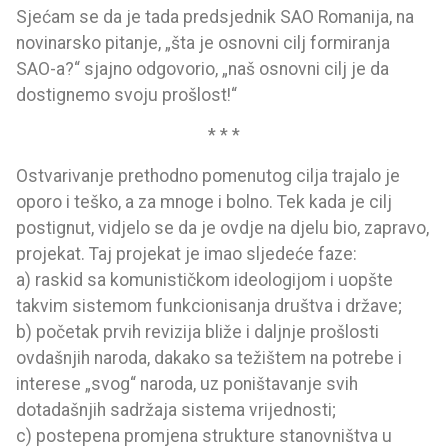
Sjećam se da je tada predsjednik SAO Romanija, na
novinarsko pitanje, „šta je osnovni cilj formiranja
SAO-a?“ sjajno odgovorio, „naš osnovni cilj je da
dostignemo svoju prošlost!“
* * *
Ostvarivanje prethodno pomenutog cilja trajalo je
oporo i teško, a za mnoge i bolno. Tek kada je cilj
postignut, vidjelo se da je ovdje na djelu bio, zapravo,
projekat. Taj projekat je imao sljedeće faze:
a) raskid sa komunističkom ideologijom i uopšte
takvim sistemom funkcionisanja društva i države;
b) početak prvih revizija bliže i daljnje prošlosti
ovdašnjih naroda, dakako sa težištem na potrebe i
interese „svog“ naroda, uz poništavanje svih
dotadašnjih sadržaja sistema vrijednosti;
c) postepena promjena strukture stanovništva u