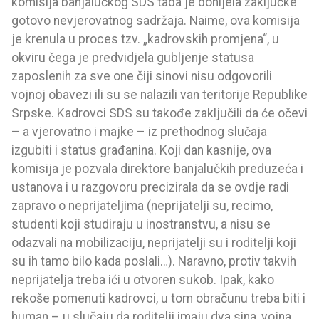
komisija banjalučkog SDS tada je donijela zaključke
gotovo nevjerovatnog sadržaja. Naime, ova komisija
je krenula u proces tzv. „kadrovskih promjena“, u
okviru čega je predvidjela gubljenje statusa
zaposlenih za sve one čiji sinovi nisu odgovorili
vojnoj obavezi ili su se nalazili van teritorije Republike
Srpske. Kadrovci SDS su takođe zaključili da će očevi
– a vjerovatno i majke – iz prethodnog slučaja
izgubiti i status građanina. Koji dan kasnije, ova
komisija je pozvala direktore banjalučkih preduzeća i
ustanova i u razgovoru precizirala da se ovdje radi
zapravo o neprijateljima (neprijatelji su, recimo,
studenti koji studiraju u inostranstvu, a nisu se
odazvali na mobilizaciju, neprijatelji su i roditelji koji
su ih tamo bilo kada poslali…). Naravno, protiv takvih
neprijatelja treba ići u otvoren sukob. Ipak, kako
rekoše pomenuti kadrovci, u tom obračunu treba biti i
human – u slučaju da roditelji imaju dva sina, vojna