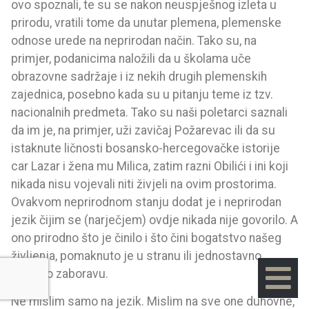
ovo spoznali, te su se nakon neuspješnog izleta u
prirodu, vratili tome da unutar plemena, plemenske
odnose urede na neprirodan način. Tako su, na
primjer, podanicima naložili da u školama uče
obrazovne sadržaje i iz nekih drugih plemenskih
zajednica, posebno kada su u pitanju teme iz tzv.
nacionalnih predmeta. Tako su naši poletarci saznali
da im je, na primjer, uži zavičaj Požarevac ili da su
istaknute ličnosti bosansko-hercegovačke istorije
car Lazar i žena mu Milica, zatim razni Obilići i ini koji
nikada nisu vojevali niti živjeli na ovim prostorima.
Ovakvom neprirodnom stanju dodat je i neprirodan
jezik čijim se (narječjem) ovdje nikada nije govorilo. A
ono prirodno što je činilo i što čini bogatstvo našeg
življenja, pomaknuto je u stranu ili jednostavno
predato zaboravu.
Ne mislim samo na jezik. Mislim na sve one duhovne,