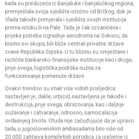
kada su preduzeća iz Banjaluke i banjalučkog regiona,
premještala svoja sjedišta istočno od Brčkog, dok je
Vlada takođe pomjerala i sjedišta svojih institucija
prema istoku ili na Pale. Tada je čak ozvaničena i
prijeka potreba izgradnje aerodroma na Sokocu, da
bismo svi skupa, bili bliže centrali privatne države
zvane Republika Srpska. U tu blizinu su smještane i
različite bankarsko-finansijske institucije kao i druga,
prije svega, logistička podrška nužna za
funkcionisanje pomenute države.
Ovakvi trendovi su imali više vidnih posljedica:
nastavljen je, dakle, urbicid, nastavljena je takođe i
destrukcija, prije svega, obrazovanja, kao i daljnje
sužavanje i zatvaranje, odnosno, samoizalacija
ovdašnjeg života. Otuda nije začuđujuće da je upravo
tada, u jugoslovenskim ambasadama bilo više od
20.000 zahtjeva kompletnih porodica za iseljenje iz