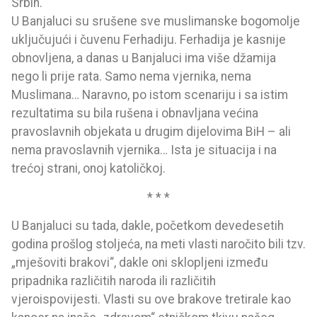
Srbin.
U Banjaluci su srušene sve muslimanske bogomolje
uključujući i čuvenu Ferhadiju. Ferhadija je kasnije
obnovljena, a danas u Banjaluci ima više džamija
nego li prije rata. Samo nema vjernika, nema
Muslimana… Naravno, po istom scenariju i sa istim
rezultatima su bila rušena i obnavljana većina
pravoslavnih objekata u drugim dijelovima BiH – ali
nema pravoslavnih vjernika… Ista je situacija i na
trećoj strani, onoj katoličkoj.
* * *
U Banjaluci su tada, dakle, početkom devedesetih
godina prošlog stoljeća, na meti vlasti naročito bili tzv.
„mješoviti brakovi“, dakle oni sklopljeni između
pripadnika različitih naroda ili različitih
vjeroispovijesti. Vlasti su ove brakove tretirale kao