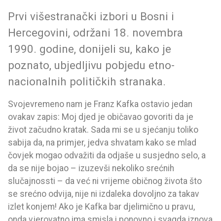
Prvi višestranački izbori u Bosni i
Hercegovini, održani 18. novembra
1990. godine, donijeli su, kako je
poznato, ubjedljivu pobjedu etno-
nacionalnih političkih stranaka.
Svojevremeno nam je Franz Kafka ostavio jedan
ovakav zapis: Moj djed je običavao govoriti da je
život začudno kratak. Sada mi se u sjećanju toliko
sabija da, na primjer, jedva shvatam kako se mlad
čovjek mogao odvažiti da odjaše u susjedno selo, a
da se nije bojao – izuzevši nekoliko srećnih
slučajnossti – da već ni vrijeme običnog života što
se srećno odvija, nije ni izdaleka dovoljno za takav
izlet konjem! Ako je Kafka bar djelimično u pravu,
onda vjerovatno ima smisla i ponovno i svagda iznova