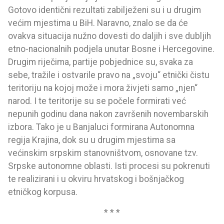
Gotovo identični rezultati zabilježeni su i u drugim
većim mjestima u BiH. Naravno, znalo se da će
ovakva situacija nužno dovesti do daljih i sve dubljih
etno-nacionalnih podjela unutar Bosne i Hercegovine.
Drugim riječima, partije pobjednice su, svaka za
sebe, tražile i ostvarile pravo na „svoju“ etnički čistu
teritoriju na kojoj može i mora živjeti samo „njen“
narod. I te teritorije su se počele formirati već
nepunih godinu dana nakon završenih novembarskih
izbora. Tako je u Banjaluci formirana Autonomna
regija Krajina, dok su u drugim mjestima sa
većinskim srpskim stanovništvom, osnovane tzv.
Srpske autonomne oblasti. Isti procesi su pokrenuti
te realizirani i u okviru hrvatskog i bošnjačkog
etničkog korpusa.
* * *