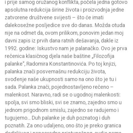
i prije samog oružanog konflikta, počela jedna gotovo
apsolutna redukcija širine života i proizvodnja jedne
zatvorene društvene svijesti – što će imati
dalekosežne posljedice sve do danas. Možda otuda
nije na odmet da, ovom prilikom, ponovim jedan moj
davni zapis iz prvih dana ratnih dešavanja, dakle iz
1992. godine: Iskustvo nam je palanačko. Ovo je prva
rečenica klasičnog djela naše baštine „Filozofija
palanke“, Radomira Konstantinovića. Po toj knjizi,
palanka znači posvemašnu redukciju života,
svođenje naše ukupnosti samo na ono što je tu i
sada. Palanka znači, pojednostavljeno rečeno –
malenkost. Naravno, radi se o ugodnoj malenkosti:
spolja, svi smo bliski, svi se znamo, zajedno smo u
jednom prigodnom smislu, zajedno se radujemo i
tugujemo… Duh palanke je duh poznatog i duh
poznatih. Za ono udaljeno, ono što je preko granica