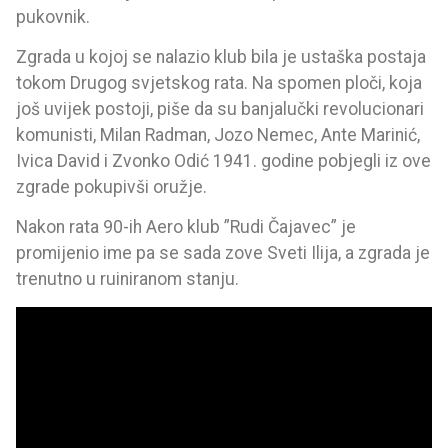
pukovnik.
Zgrada u kojoj se nalazio klub bila je ustaška postaja
tokom Drugog svjetskog rata. Na spomen ploči, koja
još uvijek postoji, piše da su banjalučki revolucionari
komunisti, Milan Radman, Jozo Nemec, Ante Marinić,
Ivica David i Zvonko Odić 1941. godine pobjegli iz ove
zgrade pokupivši oružje.
Nakon rata 90-ih Aero klub ”Rudi Čajavec” je
promijenio ime pa se sada zove Sveti Ilija, a zgrada je
trenutno u ruiniranom stanju.