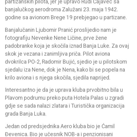
partizanskih pilota, jer je upravo Rudi Čajavec sa
banjalučkog aerodroma Zalužani 23. maja 1942.
godine sa avionom Brege 19 prebjegao u partizane.
Banjalučanin Ljubomir Pranić proslijedio nam je
fotografiju Nevenke Nene Ličine, prve žene
padobranke koja je skočila iznad Banja Luke. Za ovaj
skok je vezana i zanimljiva priča. Pilot aviona
dvokrilca PO-2, Radomir Bujić, sjedio je u pilotskom
sjedalu iza Nene, dok je Nena, kako bi se popela na
krilo aviona i s njega skočila, sjedila naprijed.
Interesantno je da je uprava kluba prvobitno bila u
Plavom podrumu preko puta Hotela Palas u zgradi
gdje se sada nalazi zlatara i Turistička organizacija
grada Banja Luka.
Jedan od predsjednika Aero kluba bio je Ćamil
Đevenica. Bio je učesnik NOB-a i penzionisani